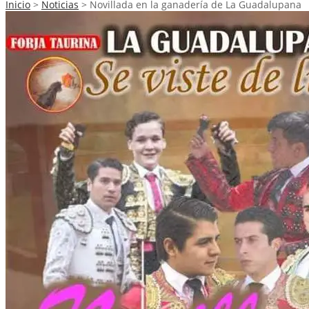
Inicio
>
Noticias
>
Novillada en la ganadería de La Guadalupana