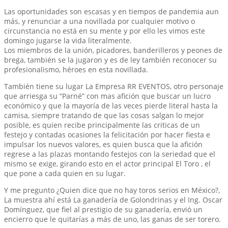
Las oportunidades son escasas y en tiempos de pandemia aun
más, y renunciar a una novillada por cualquier motivo o
circunstancia no está en su mente y por ello les vimos este
domingo jugarse la vida literalmente.
Los miembros de la unión, picadores, banderilleros y peones de
brega, también se la jugaron y es de ley también reconocer su
profesionalismo, héroes en esta novillada.
También tiene su lugar La Empresa RR EVENTOS, otro personaje
que arriesga su “Parné” con mas afición que buscar un lucro
económico y que la mayoría de las veces pierde literal hasta la
camisa, siempre tratando de que las cosas salgan lo mejor
posible, es quien recibe principalmente las criticas de un
festejo y contadas ocasiones la felicitación por hacer fiesta e
impulsar los nuevos valores, es quien busca que la afición
regrese a las plazas montando festejos con la seriedad que el
mismo se exige, girando esto en el actor principal El Toro , el
que pone a cada quien en su lugar.
Y me pregunto ¿Quien dice que no hay toros serios en México?,
La muestra ahí está La ganadería de Golondrinas y el Ing. Oscar
Domínguez, que fiel al prestigio de su ganadería, envió un
encierro que le quitarías a más de uno, las ganas de ser torero.