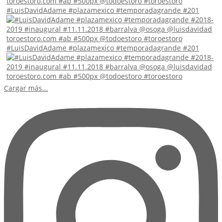
#LuisDavidAdame #plazamexico #temporadagrande #201
#LuisDavidAdame #plazamexico #temporadagrande #201
Cargar más...