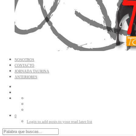
NOSOTROS
CONTACTO
JORNADA TAURINA
ANTERIORES
0
Login to add posts to your read later list