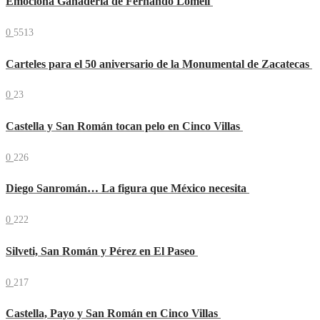
Emociona Ganadería de Fernando Lomelí
0
5513
Carteles para el 50 aniversario de la Monumental de Zacatecas
0
23
Castella y San Román tocan pelo en Cinco Villas
0
226
Diego Sanromán… La figura que México necesita
0
222
Silveti, San Román y Pérez en El Paseo
0
217
Castella, Payo y San Román en Cinco Villas