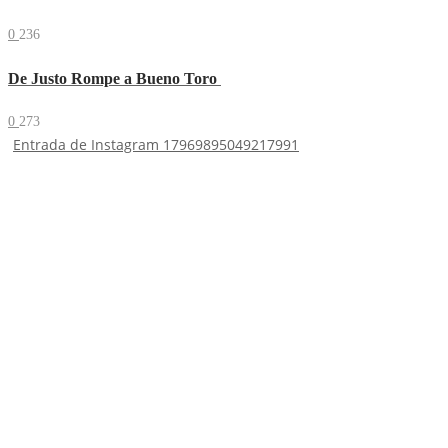
0
236
De Justo Rompe a Bueno Toro
0
273
Entrada de Instagram 17969895049217991