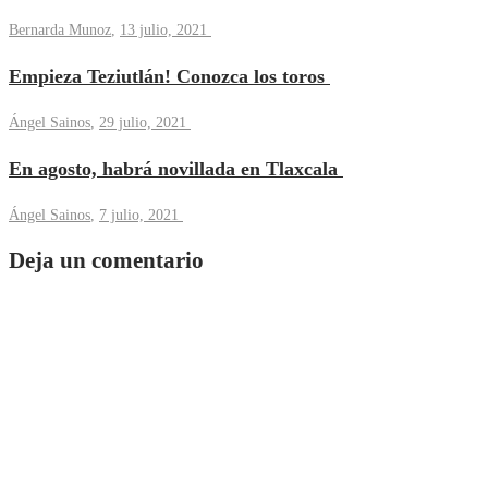
Bernarda Munoz
,
13 julio, 2021
Empieza Teziutlán! Conozca los toros
Ángel Sainos
,
29 julio, 2021
En agosto, habrá novillada en Tlaxcala
Ángel Sainos
,
7 julio, 2021
Deja un comentario