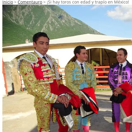
Inicio
>
Comentauro
>
¡Si hay toros con edad y trapío en México!