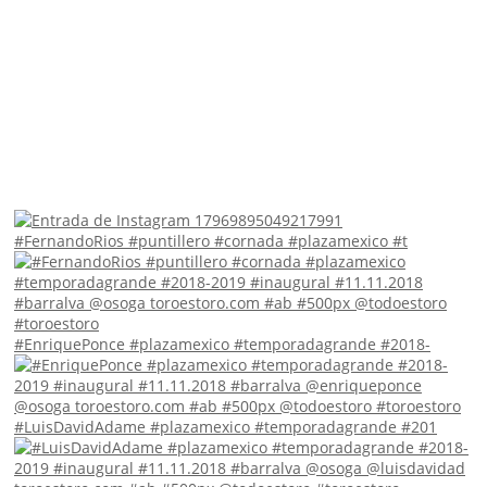
#FernandoRios #puntillero #cornada #plazamexico #t
#EnriquePonce #plazamexico #temporadagrande #2018-
#LuisDavidAdame #plazamexico #temporadagrande #201