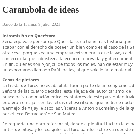
Carambola de ideas
Bardo de la Taurina
,
9 julio, 2021
Intromisión en Querétaro
Sería equívoco pensar que Querétaro, no tiene más historia que l
acabar con el derecho de poseer un bien como es el caso de la S
otra cosa, porque sea una empresa extranjera la que le vaya a da
comercio, la que robustezca la economía privada y gubernamental
En fin, quienes son Ajonjolí de todos los moles, han de estar muy
un espontaneo llamado Raúl Ibelles, al que solo le faltó matar a
Cosas de pintores
La Fiesta de Toros no es absoluta forma parte de un conglomerado
Señora de las cuatro décadas, está alejada del autoritarismo, de la
busco pa’ su animación entre los pintores de este país quien tuvi
pudieran encajar con las letras del escribano, que no tiene nada 
‘Bermejo’ de Xajay le saco las vísceras a Antonio Lomelín y de l
por el toro ‘Borrachón’ de San Mateo.
Se requería una obra referencial, donde a plenitud luciera la es
tintes de pitaya y los coágulos del toro batidos sobre su robusto