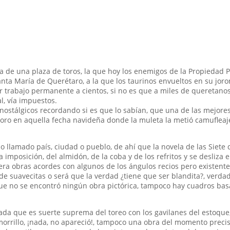
a de una plaza de toros, la que hoy los enemigos de la Propiedad P
anta María de Querétaro, a la que los taurinos envueltos en su jo
r trabajo permanente a cientos, si no es que a miles de queretanos
, vía impuestos.
 nostálgicos recordando si es que lo sabían, que una de las mejores
l toro en aquella fecha navideña donde la muleta la metió camufle
 llamado país, ciudad o pueblo, de ahí que la novela de las Siete
 imposición, del almidón, de la coba y de los refritos y se desliza e
era obras acordes con algunos de los ángulos recios pero existente
de suavecitas o será que la verdad ¿tiene que ser blandita?, verda
a que no se encontró ningún obra pictórica, tampoco hay cuadros b
pada que es suerte suprema del toreo con los gavilanes del estoque
 morrillo, ¡nada, no apareció!, tampoco una obra del momento precis