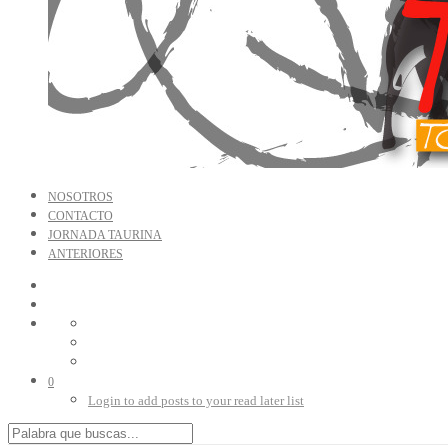
NOSOTROS
CONTACTO
JORNADA TAURINA
ANTERIORES
0
Login to add posts to your read later list