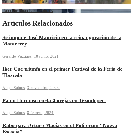
Triunfo de Macías en La San Marcos
Rabo para Juan Pablo Sánchez
Artículos Relacionados
Se impone José Mauricio en la reinauguración de la
Monterrey
Gerardo Vázquez
,
18 junio, 2021
Iker Cue triunfa en el primer Festival de la Feria de
Tlaxcala
Ángel Sainos
,
3 noviembre, 2023
Pablo Hermoso corta 4 orejas en Tezontepec
Ángel Sainos
,
8 febrero, 2024
Rabo para Arturo Macías en el Poliforum “Nueva
Escocia”