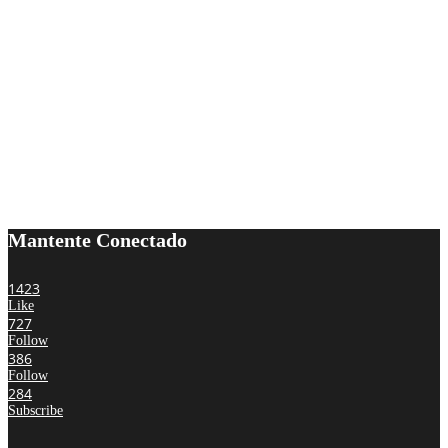
Mantente Conectado
1423
Like
727
Follow
386
Follow
284
Subscribe