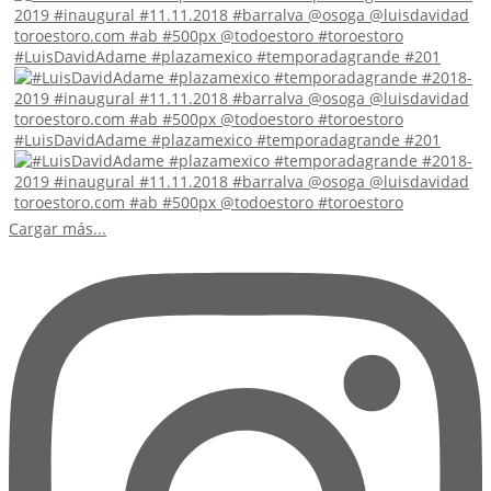
#LuisDavidAdame #plazamexico #temporadagrande #201
#LuisDavidAdame #plazamexico #temporadagrande #201
Cargar más...