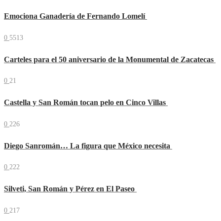
Emociona Ganadería de Fernando Lomelí
0
5513
Carteles para el 50 aniversario de la Monumental de Zacatecas
0
21
Castella y San Román tocan pelo en Cinco Villas
0
226
Diego Sanromán… La figura que México necesita
0
222
Silveti, San Román y Pérez en El Paseo
0
217