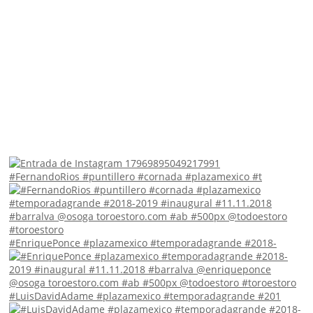
#FernandoRios #puntillero #cornada #plazamexico #t
#EnriquePonce #plazamexico #temporadagrande #2018-
#LuisDavidAdame #plazamexico #temporadagrande #201