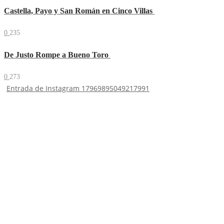
Castella, Payo y San Román en Cinco Villas
0
235
De Justo Rompe a Bueno Toro
0
273
Entrada de Instagram 17969895049217991