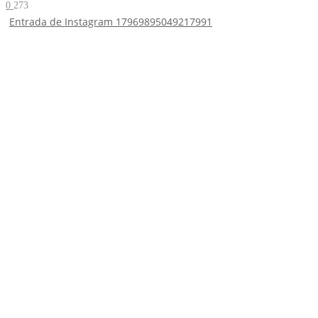
0
273
Entrada de Instagram 17969895049217991