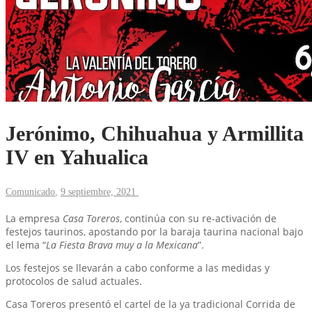
Jerónimo, Chihuahua y Armillita
IV en Yahualica
Comunicado
,
9 septiembre, 2021
La empresa
Casa Toreros
, continúa con su re-activación de
festejos taurinos, apostando por la baraja taurina nacional bajo
el lema “
La Fiesta Brava muy a la Mexicana
”.
Los festejos se llevarán a cabo conforme a las medidas y
protocolos de salud actuales.
Casa Toreros presentó el cartel de la ya tradicional Corrida de