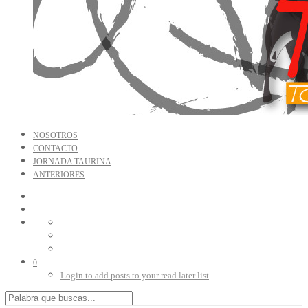
NOSOTROS
CONTACTO
JORNADA TAURINA
ANTERIORES
0
Login to add posts to your read later list