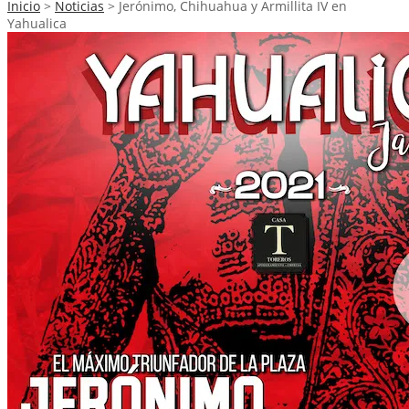
Inicio
>
Noticias
>
Jerónimo, Chihuahua y Armillita IV en
Yahualica