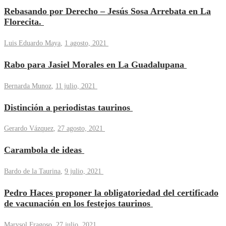
Rebasando por Derecho – Jesús Sosa Arrebata en La
Florecita.
Luis Eduardo Maya
,
1 agosto, 2021
Rabo para Jasiel Morales en La Guadalupana
Bernarda Munoz
,
11 julio, 2021
Distinción a periodistas taurinos
Gerardo Vázquez
,
27 agosto, 2021
Carambola de ideas
Bardo de la Taurina
,
9 julio, 2021
Pedro Haces proponer la obligatoriedad del certificado
de vacunación en los festejos taurinos
Marysol Fragoso
,
27 julio, 2021