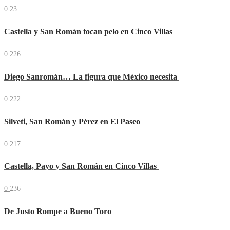
0
23
Castella y San Román tocan pelo en Cinco Villas
0
226
Diego Sanromán… La figura que México necesita
0
222
Silveti, San Román y Pérez en El Paseo
0
217
Castella, Payo y San Román en Cinco Villas
0
236
De Justo Rompe a Bueno Toro