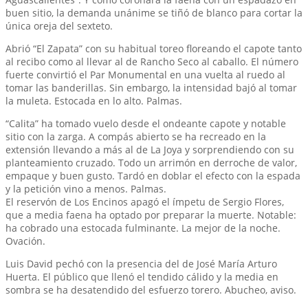
buen sitio, la demanda unánime se tiñó de blanco para cortar la
única oreja del sexteto.
Abrió “El Zapata” con su habitual toreo floreando el capote tanto
al recibo como al llevar al de Rancho Seco al caballo. El número
fuerte convirtió el Par Monumental en una vuelta al ruedo al
tomar las banderillas. Sin embargo, la intensidad bajó al tomar
la muleta. Estocada en lo alto. Palmas.
“Calita” ha tomado vuelo desde el ondeante capote y notable
sitio con la zarga. A compás abierto se ha recreado en la
extensión llevando a más al de La Joya y sorprendiendo con su
planteamiento cruzado. Todo un arrimón en derroche de valor,
empaque y buen gusto. Tardó en doblar el efecto con la espada
y la petición vino a menos. Palmas.
El reservón de Los Encinos apagó el ímpetu de Sergio Flores,
que a media faena ha optado por preparar la muerte. Notable:
ha cobrado una estocada fulminante. La mejor de la noche.
Ovación.
Luis David pechó con la presencia del de José María Arturo
Huerta. El público que llenó el tendido cálido y la media en
sombra se ha desatendido del esfuerzo torero. Abucheo, aviso.