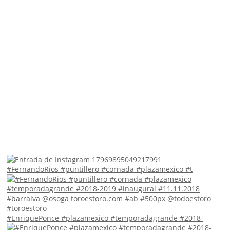
#FernandoRios #puntillero #cornada #plazamexico #t
#EnriquePonce #plazamexico #temporadagrande #2018-