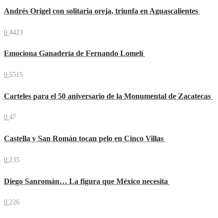
Andrés Origel con solitaria oreja, triunfa en Aguascalientes
0
4423
Emociona Ganadería de Fernando Lomelí
0
5515
Carteles para el 50 aniversario de la Monumental de Zacatecas
0
47
Castella y San Román tocan pelo en Cinco Villas
0
235
Diego Sanromán… La figura que México necesita
0
226