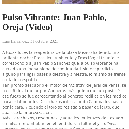
Pulso Vibrante: Juan Pablo,
Oreja (Video)
Luis Hernández
,
31 octubre, 2021
A todas luces la reapertura de la plaza México ha tenido una
brillante noche: Procesión, Ambiente y Emoción; el triunfo le
correspondió a Juan Pablo Sánchez que, a pulso vibrante ha
cuajado una faena plena de continuidad, sin desperdicio
alguno para ligar pases a diestra y siniestra, lo mismo de frente,
costado o espalda.
Tan pronto descubrió el motor de “Acitrón” de Jaral de Peñas, se
ha ceñido al quitar por Gaoneras más quieto que un poste. Y
ese fuego se fue acrecentando al ponerse rodillas en los medios
para eslabonar los Derechazos intercalando Cambiados hasta
por la cara. Y cuando el toro se resistía a pasar de largo, que
aparece la improvización.
Más Derechazos, Dosantinas, y aquellos muletazos de Costado
en hilván retumbaban en el tendido, sin faltar el grito “Viva
Aguascalientes”. Y como coronara la faena con un espadazo en