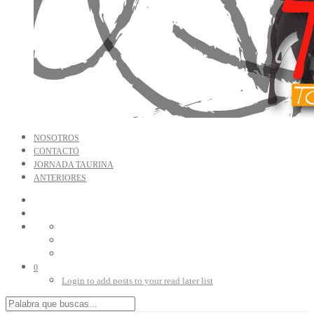
NOSOTROS
CONTACTO
JORNADA TAURINA
ANTERIORES
0
Login to add posts to your read later list