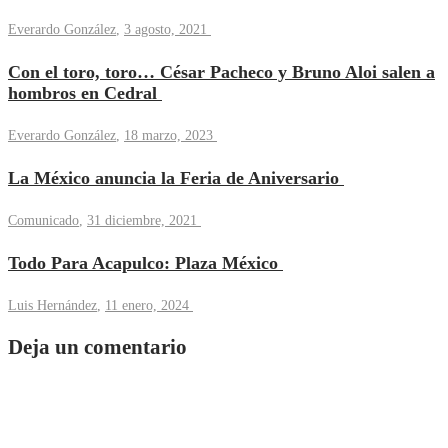
Everardo González
,
3 agosto, 2021
Con el toro, toro… César Pacheco y Bruno Aloi salen a
hombros en Cedral
Everardo González
,
18 marzo, 2023
La México anuncia la Feria de Aniversario
Comunicado
,
31 diciembre, 2021
Todo Para Acapulco: Plaza México
Luis Hernández
,
11 enero, 2024
Deja un comentario