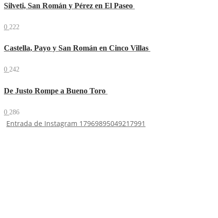
Silveti, San Román y Pérez en El Paseo
0
222
Castella, Payo y San Román en Cinco Villas
0
242
De Justo Rompe a Bueno Toro
0
286
Entrada de Instagram 17969895049217991