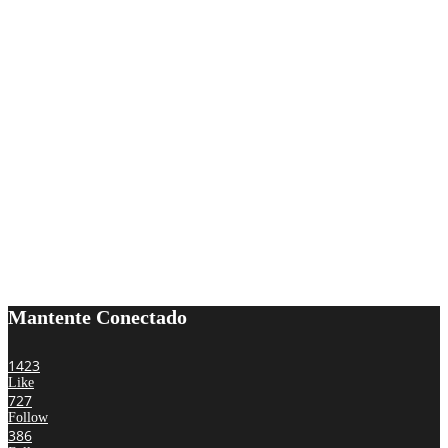
Mantente Conectado
1423
Like
727
Follow
386