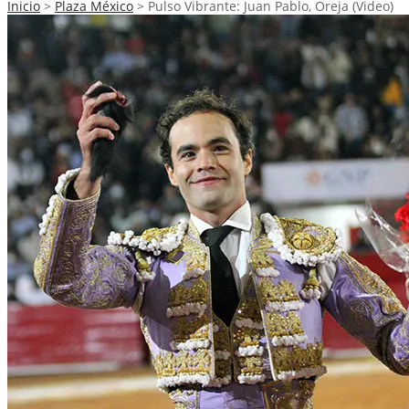
Inicio
>
Plaza México
>
Pulso Vibrante: Juan Pablo, Oreja (Video)