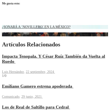
Me gusta esto:
¿SONARÁ A ‘NOVILLERO’ EN LA MÉXICO?
Oreja para Emiliano Robledo y dos orejas en séptimo de regalo para Aguilar
Artículos Relacionados
Impacta Tenopala. Y César Ruíz También da Vuelta al
Ruedo
Luis Hernández
,
22 septiembre, 2024
1/0
Emiliano Gamero estrena apoderada
Comunicado
,
29 junio, 2021
Los de Real de Saltillo para Cedral