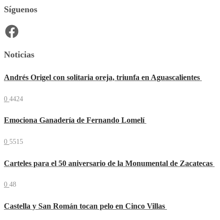
Síguenos
Facebook
Noticias
Andrés Origel con solitaria oreja, triunfa en Aguascalientes
0
4424
Emociona Ganadería de Fernando Lomelí
0
5515
Carteles para el 50 aniversario de la Monumental de Zacatecas
0
48
Castella y San Román tocan pelo en Cinco Villas