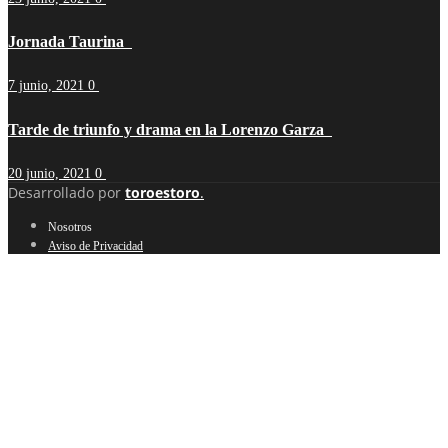
Jornada Taurina
7 junio, 2021
0
Tarde de triunfo y drama en la Lorenzo Garza
20 junio, 2021
0
Desarrollado por
toroestoro
.
Nosotros
Aviso de Privacidad