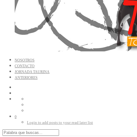
NOSOTROS
CONTACTO
JORNADA TAURINA
ANTERIORES
0
Login to add posts to your read later list