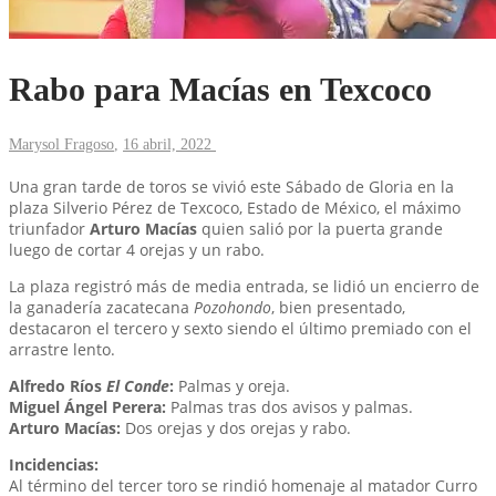
Rabo para Macías en Texcoco
Marysol Fragoso
,
16 abril, 2022
Una gran tarde de toros se vivió este Sábado de Gloria en la
plaza Silverio Pérez de Texcoco, Estado de México, el máximo
triunfador
Arturo Macías
quien salió por la puerta grande
luego de cortar 4 orejas y un rabo.
La plaza registró más de media entrada, se lidió un encierro de
la ganadería zacatecana
Pozohondo
, bien presentado,
destacaron el tercero y sexto siendo el último premiado con el
arrastre lento.
Alfredo Ríos
El Conde
:
Palmas y oreja.
Miguel Ángel Perera:
Palmas tras dos avisos y palmas.
Arturo Macías:
Dos orejas y dos orejas y rabo.
Incidencias:
Al término del tercer toro se rindió homenaje al matador Curro