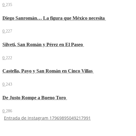
0
235
Diego Sanromán… La figura que México necesita
0
227
Silveti, San Román y Pérez en El Paseo
0
222
Castella, Payo y San Román en Cinco Villas
0
243
De Justo Rompe a Bueno Toro
0
286
Entrada de Instagram 17969895049217991