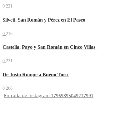
0
221
Silveti, San Román y Pérez en El Paseo
0
216
Castella, Payo y San Román en Cinco Villas
0
231
De Justo Rompe a Bueno Toro
0
266
Entrada de Instagram 17969895049217991