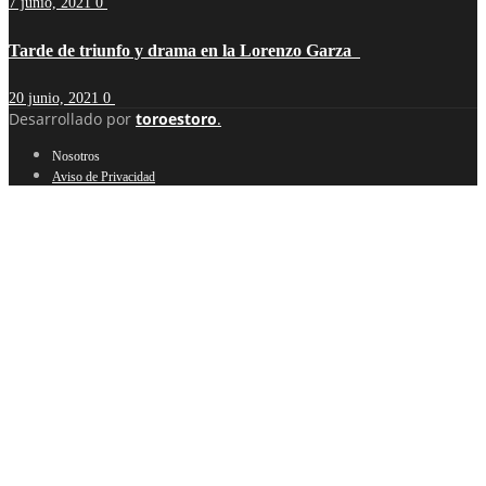
7 junio, 2021
0
Tarde de triunfo y drama en la Lorenzo Garza
20 junio, 2021
0
Desarrollado por
toroestoro
.
Nosotros
Aviso de Privacidad