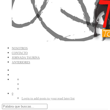
NOSOTROS
CONTACTO
JORNADA TAURINA
ANTERIORES
0
Login to add posts to your read later list