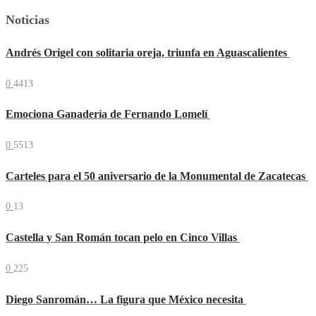
Noticias
Andrés Origel con solitaria oreja, triunfa en Aguascalientes
0
4413
Emociona Ganadería de Fernando Lomelí
0
5513
Carteles para el 50 aniversario de la Monumental de Zacatecas
0
13
Castella y San Román tocan pelo en Cinco Villas
0
225
Diego Sanromán… La figura que México necesita