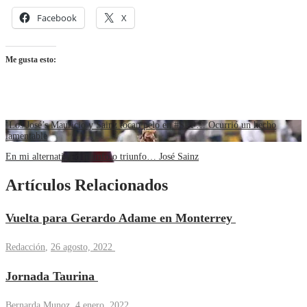
Facebook
X
Me gusta esto:
‘Los José’s Mauricio y Sainz tocan pelo en #SLP… Ocurrió un hecho
lamentable
En mi alternativa o triunfo o triunfo… José Sainz
Artículos Relacionados
Vuelta para Gerardo Adame en Monterrey
Redacción
,
26 agosto, 2022
Jornada Taurina
Bernarda Munoz
,
4 enero, 2022