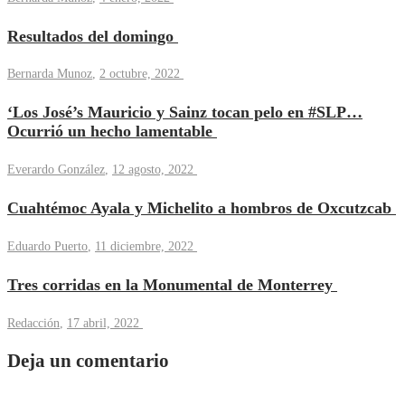
Resultados del domingo
Bernarda Munoz
,
2 octubre, 2022
‘Los José’s Mauricio y Sainz tocan pelo en #SLP…
Ocurrió un hecho lamentable
Everardo González
,
12 agosto, 2022
Cuahtémoc Ayala y Michelito a hombros de Oxcutzcab
Eduardo Puerto
,
11 diciembre, 2022
Tres corridas en la Monumental de Monterrey
Redacción
,
17 abril, 2022
Deja un comentario