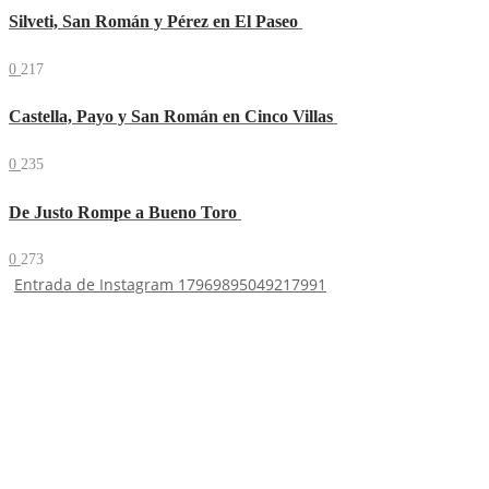
Silveti, San Román y Pérez en El Paseo
0
217
Castella, Payo y San Román en Cinco Villas
0
235
De Justo Rompe a Bueno Toro
0
273
Entrada de Instagram 17969895049217991