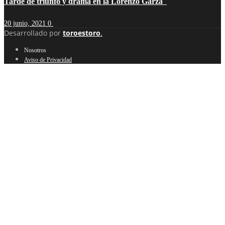
Tarde de triunfo y drama en la Lorenzo Garza
20 junio, 2021
0
Desarrollado por
toroestoro
.
Nosotros
Aviso de Privacidad