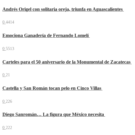
Andrés Origel con solitaria oreja, triunfa en Aguascalientes
0
4414
Emociona Ganadería de Fernando Lomelí
0
5513
Carteles para el 50 aniversario de la Monumental de Zacatecas
0
21
Castella y San Román tocan pelo en Cinco Villas
0
226
Diego Sanromán… La figura que México necesita
0
222