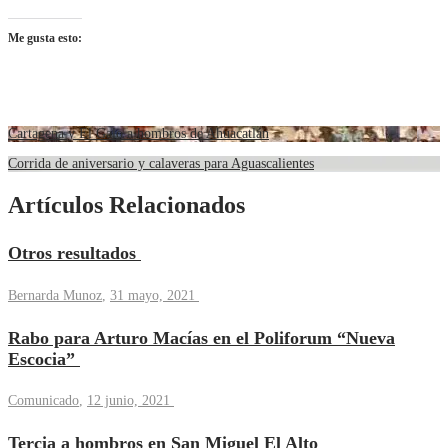
Me gusta esto:
Cartagena y El Galo a hombros de Ahuacatlán
Corrida de aniversario y calaveras para Aguascalientes
Artículos Relacionados
Otros resultados
Bernarda Munoz
,
31 mayo, 2021
Rabo para Arturo Macías en el Poliforum “Nueva
Escocia”
Comunicado
,
12 junio, 2021
Tercia a hombros en San Miguel El Alto