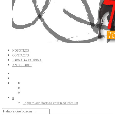
NOSOTROS
CONTACTO
JORNADA TAURINA
ANTERIORES
0
Login to add posts to your read later list