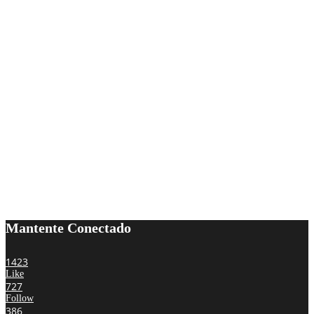
Mantente Conectado
1423
Like
727
Follow
386