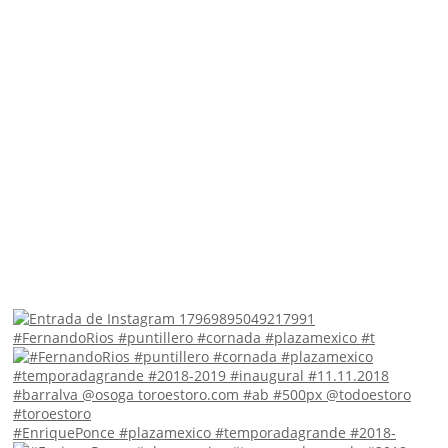
#FernandoRios #puntillero #cornada #plazamexico #t
#EnriquePonce #plazamexico #temporadagrande #2018-