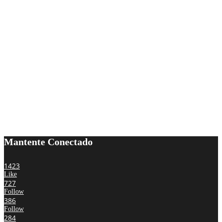
Mantente Conectado
1423
Like
727
Follow
386
Follow
284