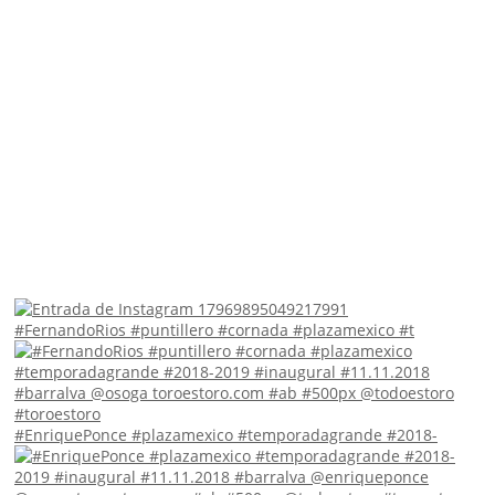
#FernandoRios #puntillero #cornada #plazamexico #t
#EnriquePonce #plazamexico #temporadagrande #2018-