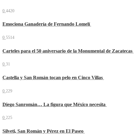
0
4420
Emociona Ganadería de Fernando Lomelí
0
5514
Carteles para el 50 aniversario de la Monumental de Zacatecas
0
31
Castella y San Román tocan pelo en Cinco Villas
0
229
Diego Sanromán… La figura que México necesita
0
225
Silveti, San Román y Pérez en El Paseo