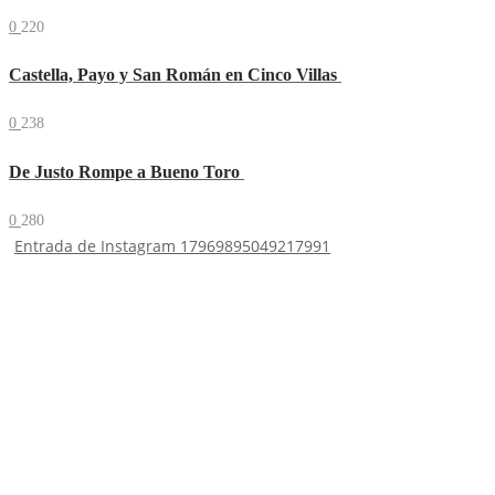
0
220
Castella, Payo y San Román en Cinco Villas
0
238
De Justo Rompe a Bueno Toro
0
280
Entrada de Instagram 17969895049217991