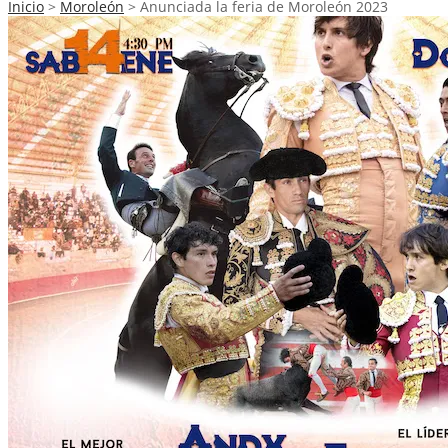
Inicio
>
Moroleón
>
Anunciada la feria de Moroleón 2023