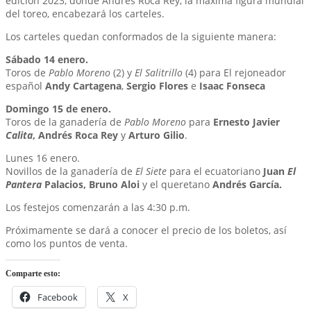
edición 2023, donde Andrés Roca Rey, la máxima figura mundial
del toreo, encabezará los carteles.
Los carteles quedan conformados de la siguiente manera:
Sábado 14 enero.
Toros de
Pablo Moreno
(2) y
El Salitrillo
(4) para El rejoneador
español
Andy Cartagena
,
Sergio Flores
e
Isaac Fonseca
Domingo 15 de enero.
Toros de la ganadería de
Pablo Moreno
para
Ernesto Javier
Calita
, Andrés Roca Rey
y
Arturo Gilio
.
Lunes 16 enero.
Novillos de la ganadería de
El Siete
para el ecuatoriano
Juan
El
Pantera
Palacios, Bruno Aloi
y el queretano
Andrés García.
Los festejos comenzarán a las 4:30 p.m.
Próximamente se dará a conocer el precio de los boletos, así
como los puntos de venta.
Comparte esto:
Facebook
X