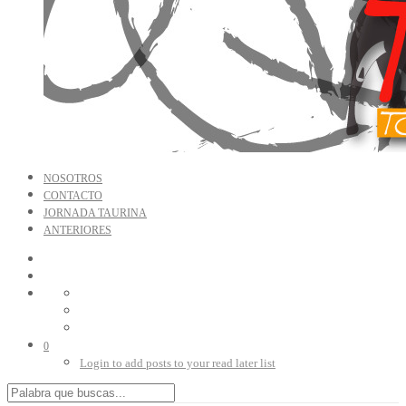
NOSOTROS
CONTACTO
JORNADA TAURINA
ANTERIORES
0
Login to add posts to your read later list