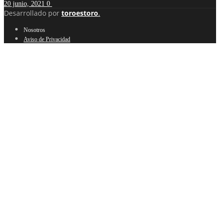
20 junio, 2021
0
Desarrollado por
toroestoro
.
Nosotros
Aviso de Privacidad