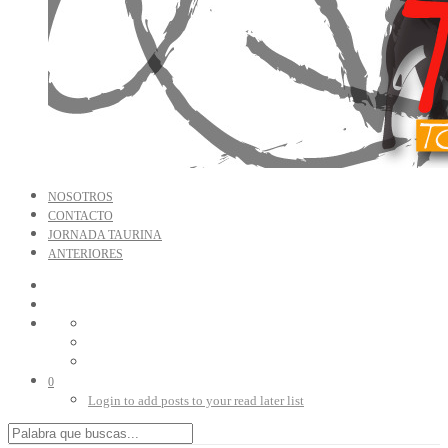
NOSOTROS
CONTACTO
JORNADA TAURINA
ANTERIORES
0
Login to add posts to your read later list