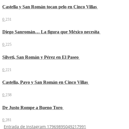
Castella y San Román tocan pelo en Cinco Villas
0
231
Diego Sanromán… La figura que México necesita
0
225
Silveti, San Román y Pérez en El Paseo
0
221
Castella, Payo y San Román en Cinco Villas
0
238
De Justo Rompe a Bueno Toro
0
281
Entrada de Instagram 17969895049217991