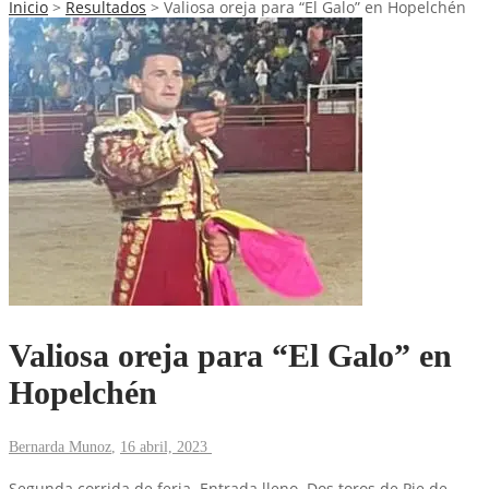
Inicio
>
Resultados
>
Valiosa oreja para “El Galo” en Hopelchén
Valiosa oreja para “El Galo” en
Hopelchén
Bernarda Munoz
,
16 abril, 2023
Segunda corrida de feria. Entrada lleno. Dos toros de Pie de