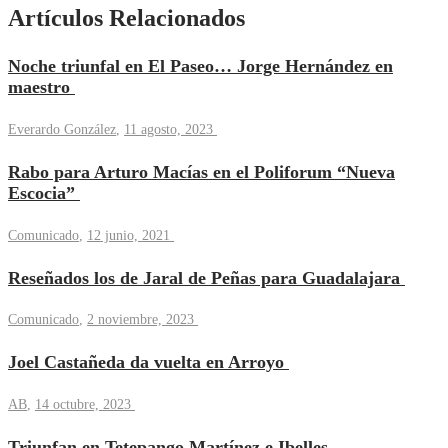
Artículos Relacionados
Noche triunfal en El Paseo… Jorge Hernández en
maestro
Everardo González
,
11 agosto, 2023
Rabo para Arturo Macías en el Poliforum “Nueva
Escocia”
Comunicado
,
12 junio, 2021
Reseñados los de Jaral de Peñas para Guadalajara
Comunicado
,
2 noviembre, 2023
Joel Castañeda da vuelta en Arroyo
AB
,
14 octubre, 2023
Triunfan en Tetepango Martínez e Ibelles