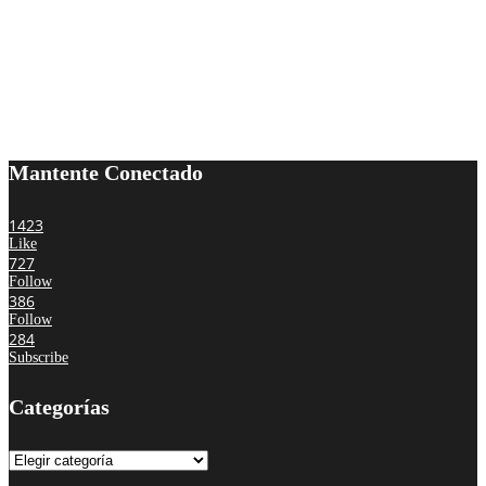
Mantente Conectado
1423
Like
727
Follow
386
Follow
284
Subscribe
Categorías
Categorías