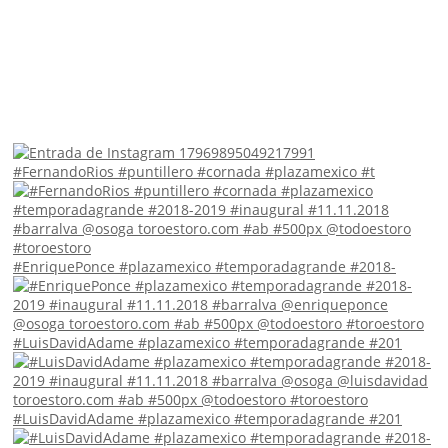
#FernandoRios #puntillero #cornada #plazamexico #t
#EnriquePonce #plazamexico #temporadagrande #2018-
#LuisDavidAdame #plazamexico #temporadagrande #201
#LuisDavidAdame #plazamexico #temporadagrande #201