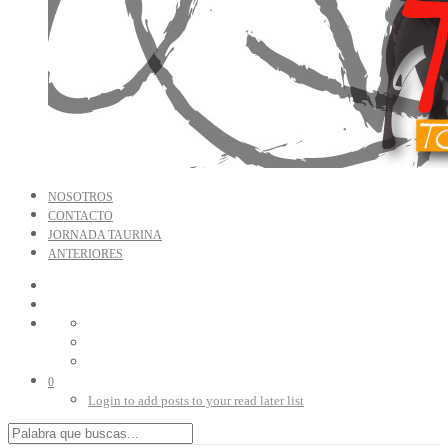
NOSOTROS
CONTACTO
JORNADA TAURINA
ANTERIORES
0
Login to add posts to your read later list