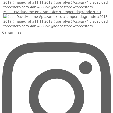
#LuisDavidAdame #plazamexico #temporadagrande #201
Cargar más...