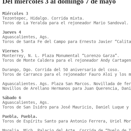
Del miercoles 3 al domingo 7 de mayo
Miércoles 3
Tezontepec, Hidalgo. Corrida mixta. 

Toros de La Yeralda para el rejoneador Mario Sandoval. 
Jueves 4
Aguascalientes, Ags. 

Toros de Santa Fe del Campo para Ernesto Javier “Calita
Viernes 5
Monterrey, N. L. Plaza Monumental “Lorenzo Garza”. 

Toros de Monte Caldera para el rejoneador Andy Cartagen
Durango, Dgo. Corrida del 50 aniversario del coso. 

Toros de Carranco para el rejoneador Fauro Aloi y los m
Aguascalientes. Ags. Plaza San Marcos. Novillada de fer
Novillos de Arellano Hermanos para Juan Querencia, Dani
Sábado 6
Aguascalientes, Ags. 

Toros de San Isidro para José Mauricio, Daniel Luque y 
Puebla, Puebla.
Toros de Espíritu Santo para Antonio Ferrera, Uriel Mor
Morelia, Mich. Palacio del Arte. Corrida de “Duelo de T