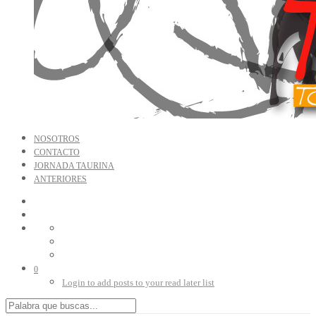
NOSOTROS
CONTACTO
JORNADA TAURINA
ANTERIORES
0
Login to add posts to your read later list