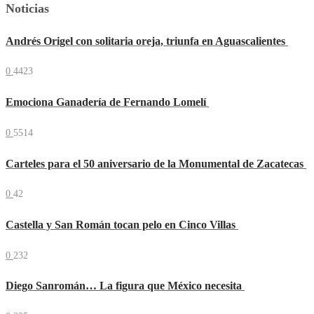
Noticias
Andrés Origel con solitaria oreja, triunfa en Aguascalientes
0
4423
Emociona Ganadería de Fernando Lomelí
0
5514
Carteles para el 50 aniversario de la Monumental de Zacatecas
0
42
Castella y San Román tocan pelo en Cinco Villas
0
232
Diego Sanromán… La figura que México necesita