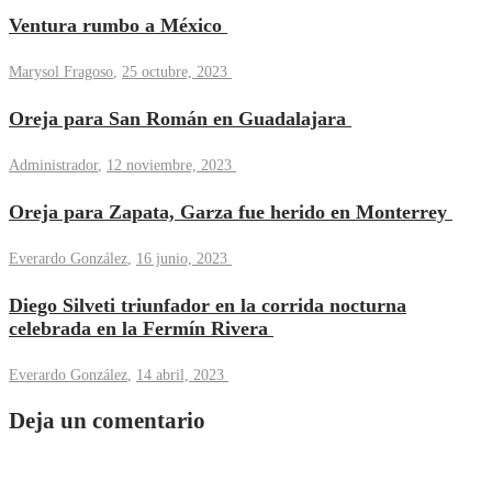
Ventura rumbo a México
Marysol Fragoso
,
25 octubre, 2023
Oreja para San Román en Guadalajara
Administrador
,
12 noviembre, 2023
Oreja para Zapata, Garza fue herido en Monterrey
Everardo González
,
16 junio, 2023
Diego Silveti triunfador en la corrida nocturna
celebrada en la Fermín Rivera
Everardo González
,
14 abril, 2023
Deja un comentario