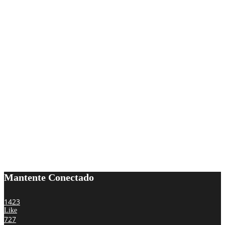
Mantente Conectado
1423
Like
727