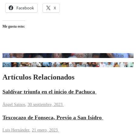
Facebook
X
Me gusta esto:
Tarde de sustos y emociones en Aguascalientes, San Román a hombros
Dos orejas para Gilio, una Manzanares en Aguascalientes
Artículos Relacionados
Saldívar triunfa en el inicio de Pachuca
Ángel Sainos
,
30 septiembre, 2023
Texcocazo de Fonseca, Previo a San Isidro
Luis Hernández
,
21 enero, 2023