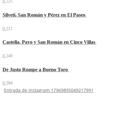
0
225
Silveti, San Román y Pérez en El Paseo
0
221
Castella, Payo y San Román en Cinco Villas
0
240
De Justo Rompe a Bueno Toro
0
284
Entrada de Instagram 17969895049217991