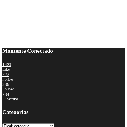
Mantente Conectado
1423
Like
727
Follow
386
Follow
284
Subscribe
Categorías
Categorías