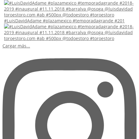
#LuisDavidAdame #plazamexico #temporadagrande #201
Cargar más...