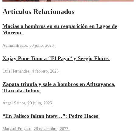
Artículos Relacionados
Macías a hombros en su reaparición en Lagos de
Moreno
Administrador
,
30 julio, 2023
Xajay Pone Tono a “El Payo” y Sergio Flores
Luis Hernández
,
4 febrero, 2023
Zapata triunfa y sale a hombros en Atltzayanca,
Tlaxcala. Inbox
Ángel Sainos
,
29 julio, 2023
“En Jalisco faltan huev…”: Pedro Haces
Marysol Fragoso
,
26 noviembre, 2023