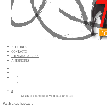
NOSOTROS
CONTACTO
JORNADA TAURINA
ANTERIORES
0
Login to add posts to your read later list