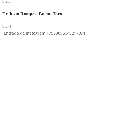
0
235
De Justo Rompe a Bueno Toro
0
271
Entrada de Instagram 17969895049217991