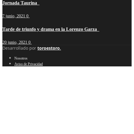
Jornada Taurina
7 junio, 2021
0
Tarde de triunfo y drama en la Lorenzo Garza
20 junio, 2021
0
Desarrollado por
toroestoro
.
Nosotros
Aviso de Privacidad