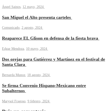
Ángel Sainos
,
12 mayo, 2024
San Miguel el Alto presenta carteles
Comunicado
,
2 agosto, 2024
Reaparece EL Glison en defensa de la fiesta brava
Edgar Mendoza
,
10 mayo, 2024
Dos orejas para Gutiérrez y Martínez en el festival de
Santa Clara
Bernarda Munoz
,
18 agosto, 2024
Se firma Convenio Hispano-Mexicano entre
Subalternos
Marysol Fragoso
,
9 febrero, 2024