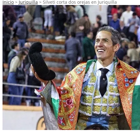
Inicio
>
Juriquilla
>
Silveti corta dos orejas en Juriquilla