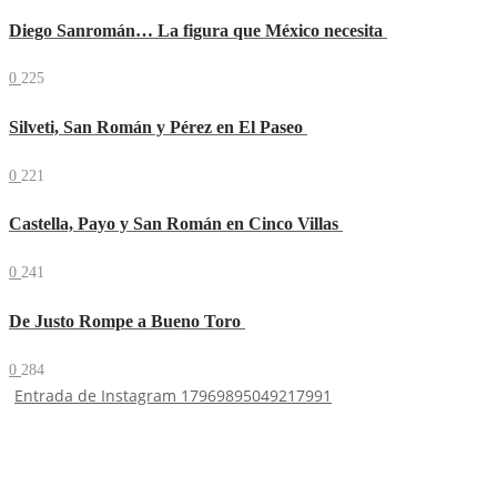
Diego Sanromán… La figura que México necesita
0
225
Silveti, San Román y Pérez en El Paseo
0
221
Castella, Payo y San Román en Cinco Villas
0
241
De Justo Rompe a Bueno Toro
0
284
Entrada de Instagram 17969895049217991