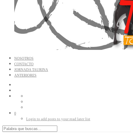
NOSOTROS
CONTACTO
JORNADA TAURINA
ANTERIORES
0
Login to add posts to your read later list