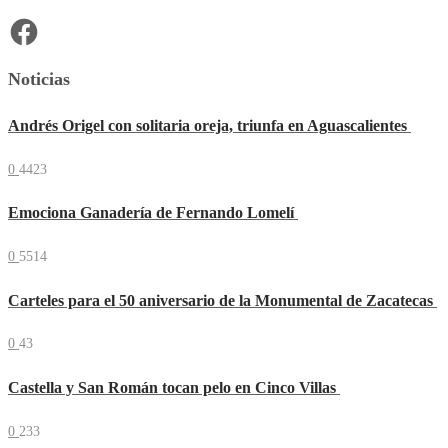
Facebook
Noticias
Andrés Origel con solitaria oreja, triunfa en Aguascalientes
0
4423
Emociona Ganadería de Fernando Lomelí
0
5514
Carteles para el 50 aniversario de la Monumental de Zacatecas
0
43
Castella y San Román tocan pelo en Cinco Villas
0
233