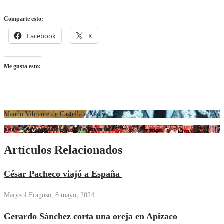
Comparte esto:
Facebook
X
Me gusta esto:
Mando Vibrante de Castella a Xajay
La México si celebrará su aniversario
Artículos Relacionados
César Pacheco viajó a España
Marysol Fragoso
,
8 mayo, 2024
Gerardo Sánchez corta una oreja en Apizaco