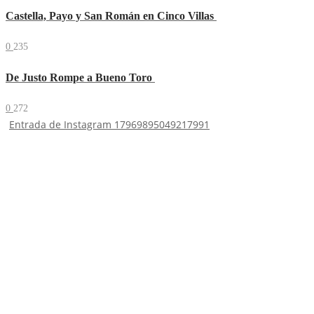
Castella, Payo y San Román en Cinco Villas
0
235
De Justo Rompe a Bueno Toro
0
272
Entrada de Instagram 17969895049217991