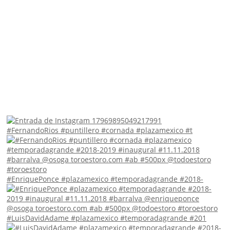
#FernandoRios #puntillero #cornada #plazamexico #t
#EnriquePonce #plazamexico #temporadagrande #2018-
#LuisDavidAdame #plazamexico #temporadagrande #201