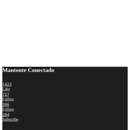
Mantente Conectado
1423
Like
727
Follow
386
Follow
284
Subscribe