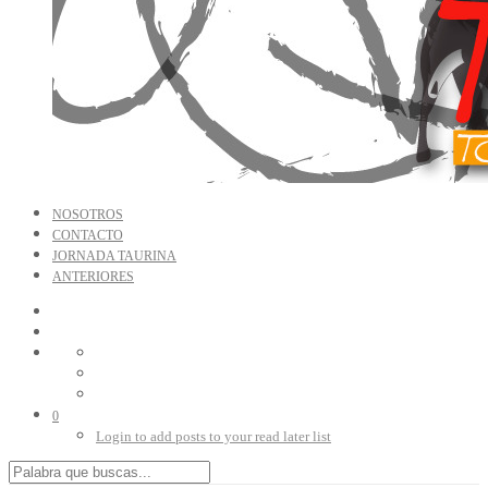
NOSOTROS
CONTACTO
JORNADA TAURINA
ANTERIORES
0
Login to add posts to your read later list