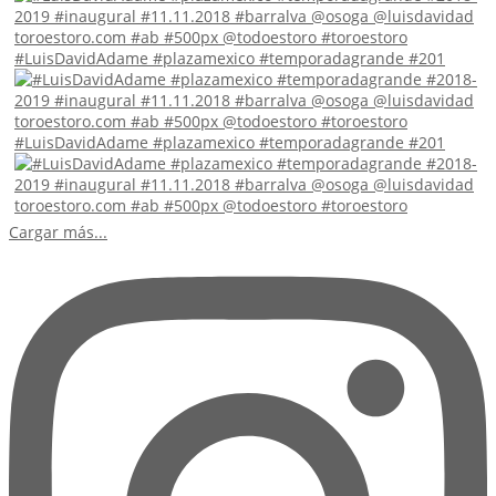
#LuisDavidAdame #plazamexico #temporadagrande #201
#LuisDavidAdame #plazamexico #temporadagrande #201
Cargar más...