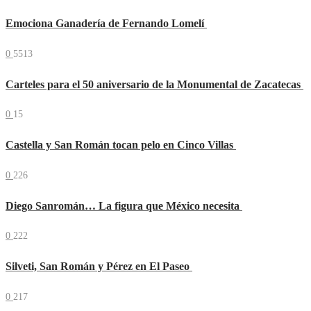
Emociona Ganadería de Fernando Lomelí
0
5513
Carteles para el 50 aniversario de la Monumental de Zacatecas
0
15
Castella y San Román tocan pelo en Cinco Villas
0
226
Diego Sanromán… La figura que México necesita
0
222
Silveti, San Román y Pérez en El Paseo
0
217