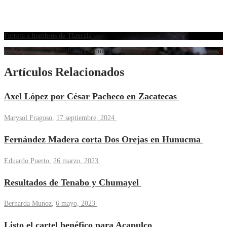
Ferrera a hombros de Tlaxcala
Los Chispazos de Emiliano Osornio Impactan
Artículos Relacionados
Axel López por César Pacheco en Zacatecas
Marysol Fragoso
,
17 septiembre, 2024
Fernández Madera corta Dos Orejas en Hunucma
Eduardo Puerto
,
26 marzo, 2023
Resultados de Tenabo y Chumayel
Bernarda Munoz
,
6 mayo, 2023
Listo el cartel benéfico para Acapulco