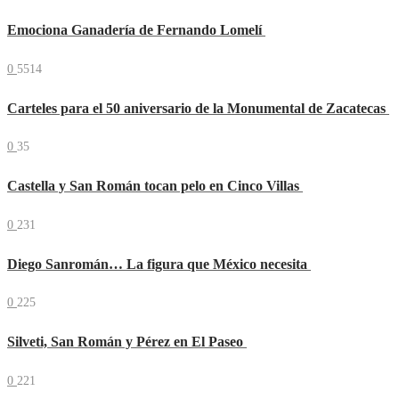
Emociona Ganadería de Fernando Lomelí
0
5514
Carteles para el 50 aniversario de la Monumental de Zacatecas
0
35
Castella y San Román tocan pelo en Cinco Villas
0
231
Diego Sanromán… La figura que México necesita
0
225
Silveti, San Román y Pérez en El Paseo
0
221