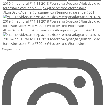
#LuisDavidAdame #plazamexico #temporadagrande #201
#LuisDavidAdame #plazamexico #temporadagrande #201
Cargar más...