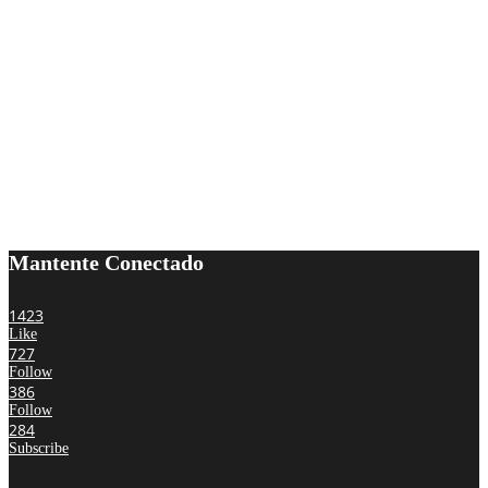
Mantente Conectado
1423
Like
727
Follow
386
Follow
284
Subscribe