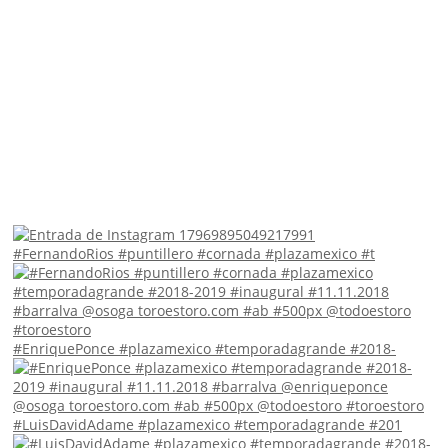
#FernandoRios #puntillero #cornada #plazamexico #t
#EnriquePonce #plazamexico #temporadagrande #2018-
#LuisDavidAdame #plazamexico #temporadagrande #201