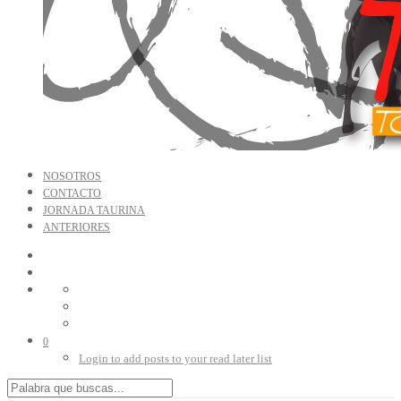
NOSOTROS
CONTACTO
JORNADA TAURINA
ANTERIORES
0
Login to add posts to your read later list