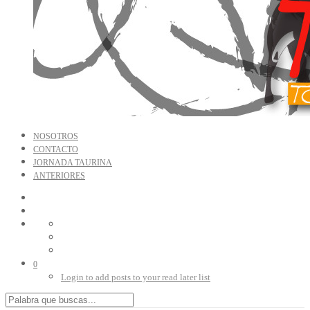
NOSOTROS
CONTACTO
JORNADA TAURINA
ANTERIORES
0
Login to add posts to your read later list