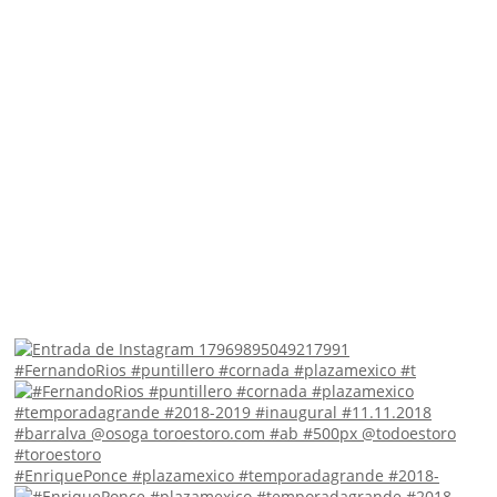
#FernandoRios #puntillero #cornada #plazamexico #t
#EnriquePonce #plazamexico #temporadagrande #2018-