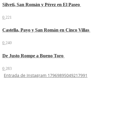
Silveti, San Román y Pérez en El Paseo
0
221
Castella, Payo y San Román en Cinco Villas
0
240
De Justo Rompe a Bueno Toro
0
283
Entrada de Instagram 17969895049217991