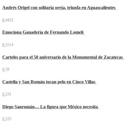
Andrés Origel con solitaria oreja, triunfa en Aguascalientes
0
4422
Emociona Ganadería de Fernando Lomelí
0
5514
Carteles para el 50 aniversario de la Monumental de Zacatecas
0
39
Castella y San Román tocan pelo en Cinco Villas
0
231
Diego Sanromán… La figura que México necesita
0
225