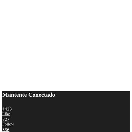
Mantente Conectado
1423
Like
727
Follow
386