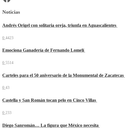
Noticias
Andrés Origel con solitaria oreja, triunfa en Aguascalientes
0
4423
Emociona Ganadería de Fernando Lomelí
0
5514
Carteles para el 50 aniversario de la Monumental de Zacatecas
0
43
Castella y San Román tocan pelo en Cinco Villas
0
233
Diego Sanromán… La figura que México necesita