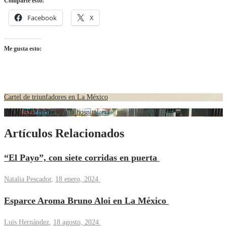
Comparte esto:
Facebook
X
Me gusta esto:
Cartel de triunfadores en La México
Bruno Aloi recibe el alta hospitalaria
Artículos Relacionados
“El Payo”, con siete corridas en puerta
Natalia Pescador
,
18 enero, 2024
Esparce Aroma Bruno Aloi en La México
Luis Hernández
,
18 agosto, 2024