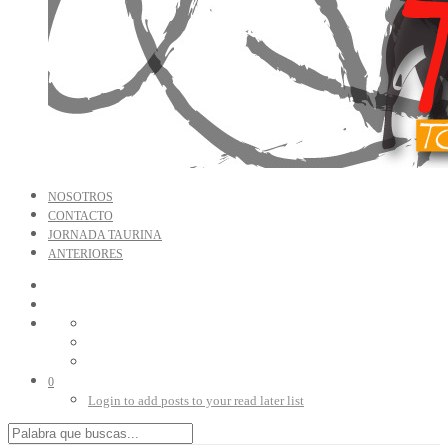
NOSOTROS
CONTACTO
JORNADA TAURINA
ANTERIORES
0
Login to add posts to your read later list