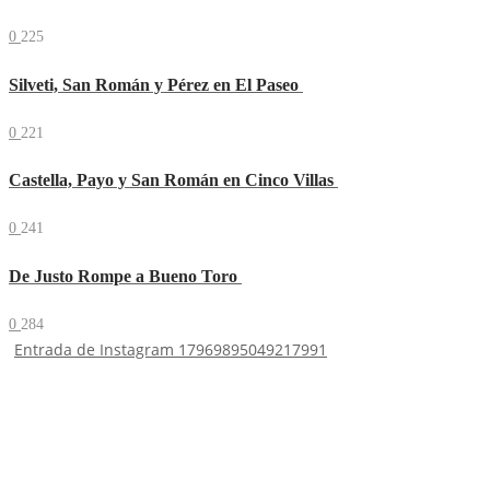
0
225
Silveti, San Román y Pérez en El Paseo
0
221
Castella, Payo y San Román en Cinco Villas
0
241
De Justo Rompe a Bueno Toro
0
284
Entrada de Instagram 17969895049217991