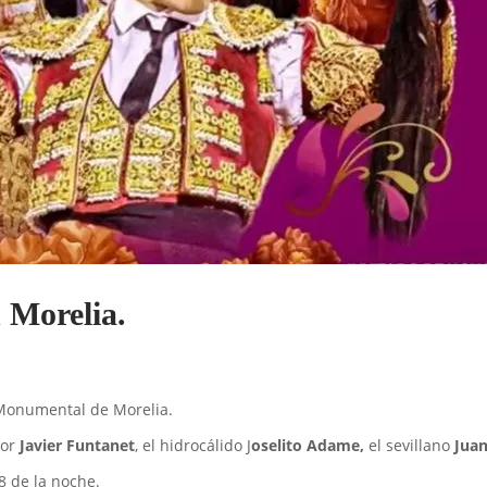
 Morelia.
a Monumental de Morelia.
dor
Javier Funtanet
, el hidrocálido J
oselito Adame,
el sevillano
Juan
8 de la noche.