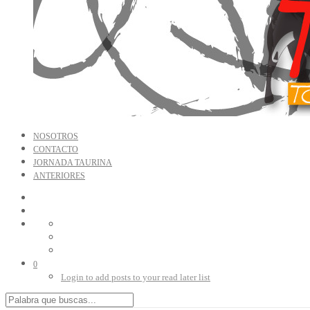
NOSOTROS
CONTACTO
JORNADA TAURINA
ANTERIORES
0
Login to add posts to your read later list