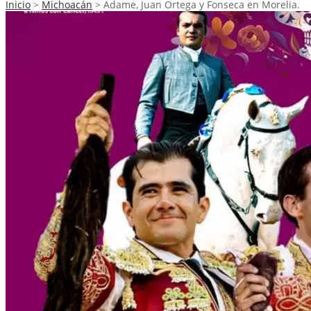
Inicio
>
Michoacán
>
Adame, Juan Ortega y Fonseca en Morelia.