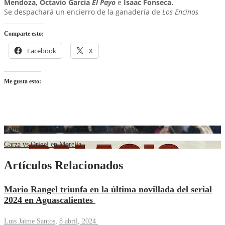
Mendoza, Octavio García
El Payo
e
Isaac Fonseca.
Se despachará un encierro de la ganadería de
Los Encinos
Comparte esto:
Facebook
X
Me gusta esto:
Calita y Flores a hombros en el cierre de Tlaxcala
Garza vs Origel en Morelia
Artículos Relacionados
Mario Rangel triunfa en la última novillada del serial
2024 en Aguascalientes
Luis Jaime Santos
,
8 abril, 2024