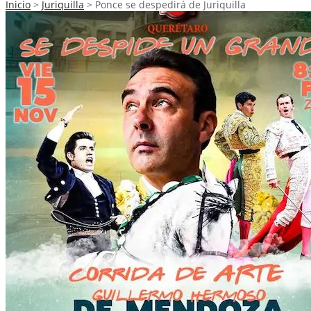
Inicio
>
Juriquilla
>
Ponce se despedirá de Juriquilla