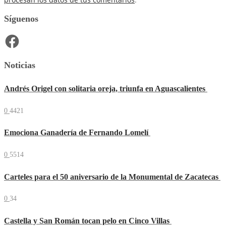
Síguenos
Facebook
Noticias
Andrés Origel con solitaria oreja, triunfa en Aguascalientes
0
4421
Emociona Ganadería de Fernando Lomelí
0
5514
Carteles para el 50 aniversario de la Monumental de Zacatecas
0
34
Castella y San Román tocan pelo en Cinco Villas