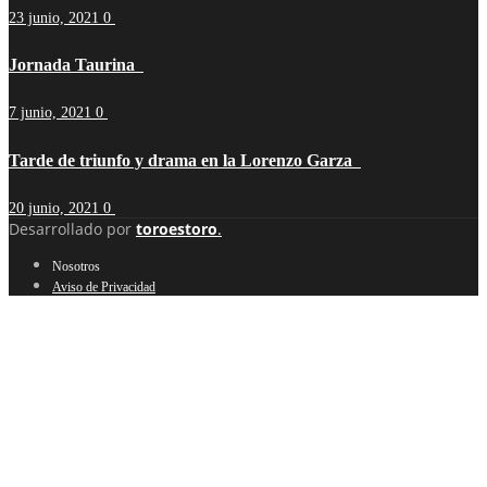
23 junio, 2021
0
Jornada Taurina
7 junio, 2021
0
Tarde de triunfo y drama en la Lorenzo Garza
20 junio, 2021
0
Desarrollado por
toroestoro
.
Nosotros
Aviso de Privacidad