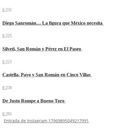
0
231
Diego Sanromán… La figura que México necesita
0
225
Silveti, San Román y Pérez en El Paseo
0
221
Castella, Payo y San Román en Cinco Villas
0
238
De Justo Rompe a Bueno Toro
0
281
Entrada de Instagram 17969895049217991