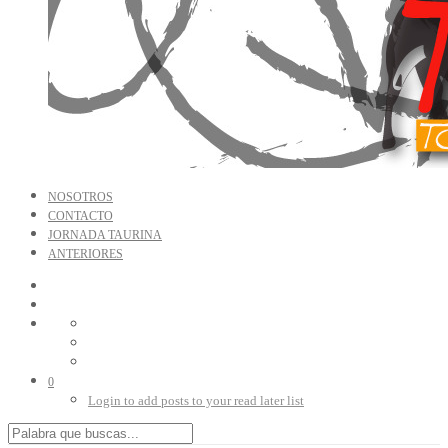
NOSOTROS
CONTACTO
JORNADA TAURINA
ANTERIORES
0
Login to add posts to your read later list