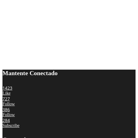
Mantente Conectado
1423
Like
727
Follow
386
Follow
284
Subscribe