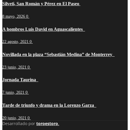
Silveti, San Román y Pérez en El Paseo
8 mayo, 2026
0
A hombros Luis David en Aguascalientes
22 agosto, 2021
0
Novillada en la plaza “Sebastián Medina” de Monterrey
23 junio, 2021
0
Jornada Taurina
7 junio, 2021
0
Tarde de triunfo y drama en la Lorenzo Garza
20 junio, 2021
0
Desarrollado por
toroestoro
.