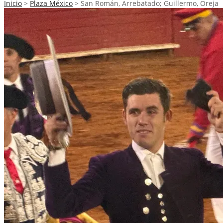
Inicio
>
Plaza México
>
San Román, Arrebatado; Guillermo, Oreja