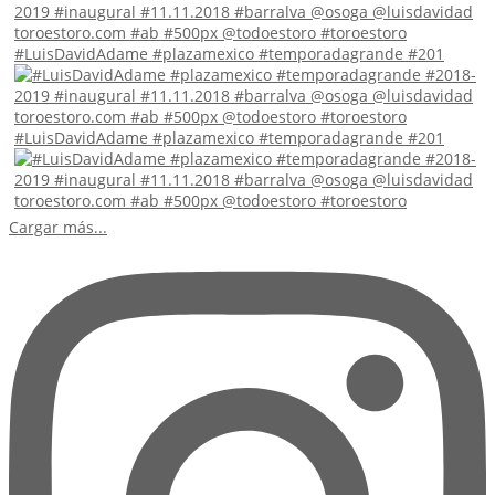
#LuisDavidAdame #plazamexico #temporadagrande #201
#LuisDavidAdame #plazamexico #temporadagrande #201
Cargar más...