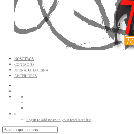
NOSOTROS
CONTACTO
JORNADA TAURINA
ANTERIORES
0
Login to add posts to your read later list