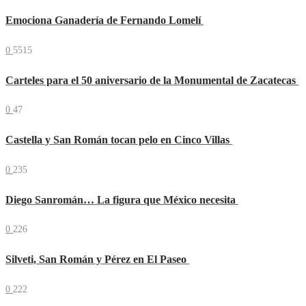
Emociona Ganadería de Fernando Lomelí
0
5515
Carteles para el 50 aniversario de la Monumental de Zacatecas
0
47
Castella y San Román tocan pelo en Cinco Villas
0
235
Diego Sanromán… La figura que México necesita
0
226
Silveti, San Román y Pérez en El Paseo
0
222