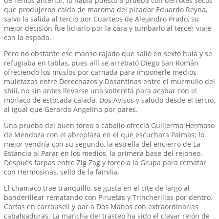
de remos anterior, lo había puesto a prueba con derrotes secos
que produjeron caída de maroma del picador Eduardo Reyna,
salvo la salida al tercio por Cuarteos de Alejandro Prado, su
mejor decisión fue lidiarlo por la cara y tumbarlo al tercer viaje
con la espada.
Pero no obstante ese manso rajado que salió en sexto huía y se
refugiaba en tablas, pues allí se arrebató Diego San Román
ofreciendo los muslos por carnada para imponerle medios
muletazos entre Derechazos y Dosantinas entre el murmullo del
shiii, no sin antes llevarse una voltereta para acabar con el
morlaco de estocada calada. Dos Avisos y saludo desde el tercio,
al igual que Gerardo Angelino por pares.
Una prueba del buen toreo a caballo ofreció Guillermo Hermoso
de Mendoza con el abreplaza en el que escuchara Palmas; lo
mejor vendría con su segundo, la estrella del encierro de La
Estancia al Parar en los medios, la primera base del rejoneo.
Después farpas entre Zig Zag y toreo a la Grupa para rematar
con Hermosinas, sello de la familia.
El chamaco trae tranquillo, se gusta en el cite de largo al
banderillear rematando con Piruetas y Trincherillas por dentro.
Cortas en carrousell y par a Dos Manos con extraordinarias
cabalgaduras. La mancha del trasteo ha sido el clavar rejón de