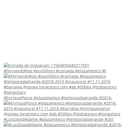
#FernandoRios #puntillero #cornada #plazamexico #t
#EnriquePonce #plazamexico #temporadagrande #2018-
#LuisDavidAdame #plazamexico #temporadagrande #201