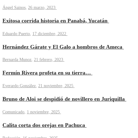
Ángel Sainos
,
26 marzo, 2023
Exitosa corrida historia en Panabá, Yucatán
Eduardo Puerto
,
17 diciembre, 2022
Hernández Gárate y El Galo a hombros de Ameca
Bernarda Munoz
,
21 febrero, 2023
Fermín Rivera profeta en su tierra…
Everardo González
,
21 noviembre, 2025
Bruno de Aloi se despidió de novillero en Juriquilla
Comunicado
,
1 noviembre, 2025
Calita corta dos orejas en Pachuca