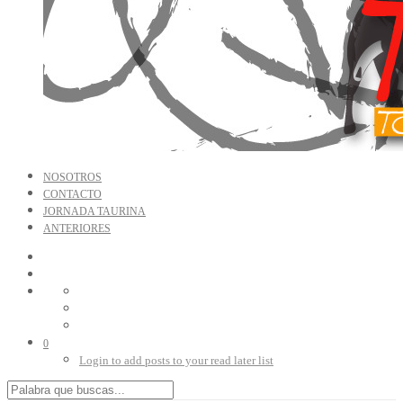
NOSOTROS
CONTACTO
JORNADA TAURINA
ANTERIORES
0
Login to add posts to your read later list