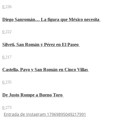
0
226
Diego Sanromán… La figura que México necesita
0
222
Silveti, San Román y Pérez en El Paseo
0
217
Castella, Payo y San Román en Cinco Villas
0
235
De Justo Rompe a Bueno Toro
0
273
Entrada de Instagram 17969895049217991