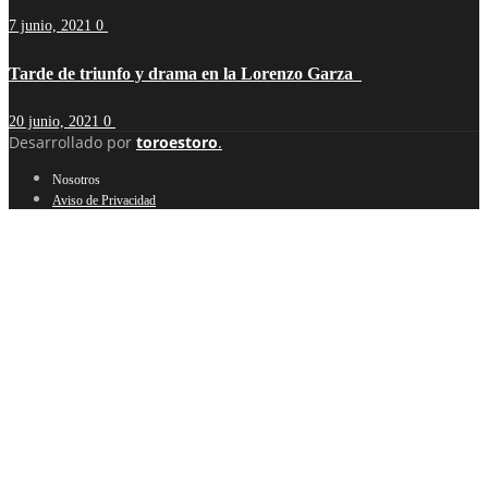
7 junio, 2021
0
Tarde de triunfo y drama en la Lorenzo Garza
20 junio, 2021
0
Desarrollado por
toroestoro
.
Nosotros
Aviso de Privacidad