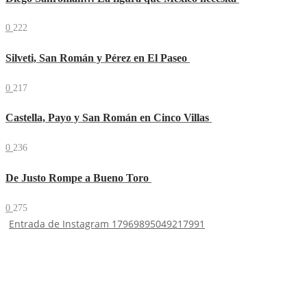
0
222
Silveti, San Román y Pérez en El Paseo
0
217
Castella, Payo y San Román en Cinco Villas
0
236
De Justo Rompe a Bueno Toro
0
275
Entrada de Instagram 17969895049217991