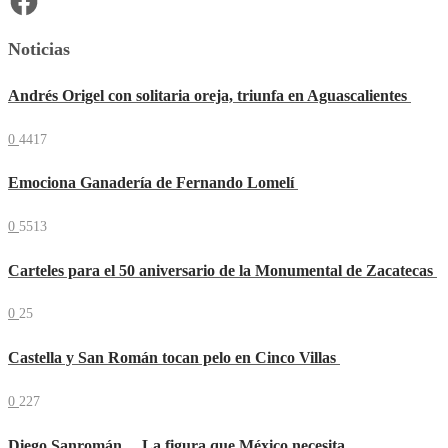
Noticias
Andrés Origel con solitaria oreja, triunfa en Aguascalientes
0
4417
Emociona Ganadería de Fernando Lomelí
0
5513
Carteles para el 50 aniversario de la Monumental de Zacatecas
0
25
Castella y San Román tocan pelo en Cinco Villas
0
227
Diego Sanromán… La figura que México necesita