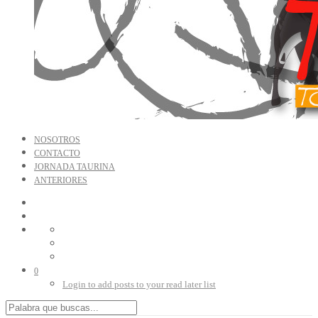
NOSOTROS
CONTACTO
JORNADA TAURINA
ANTERIORES
0
Login to add posts to your read later list