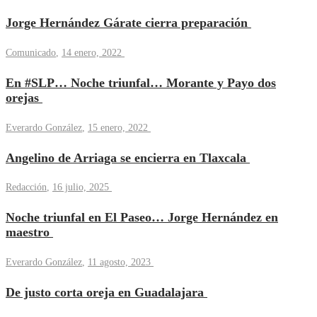
Jorge Hernández Gárate cierra preparación
Comunicado
,
14 enero, 2022
En #SLP… Noche triunfal… Morante y Payo dos
orejas
Everardo González
,
15 enero, 2022
Angelino de Arriaga se encierra en Tlaxcala
Redacción
,
16 julio, 2025
Noche triunfal en El Paseo… Jorge Hernández en
maestro
Everardo González
,
11 agosto, 2023
De justo corta oreja en Guadalajara