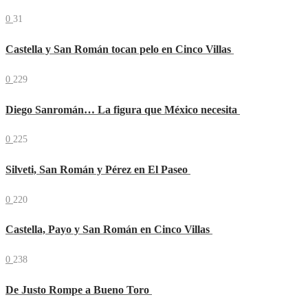
0
31
Castella y San Román tocan pelo en Cinco Villas
0
229
Diego Sanromán… La figura que México necesita
0
225
Silveti, San Román y Pérez en El Paseo
0
220
Castella, Payo y San Román en Cinco Villas
0
238
De Justo Rompe a Bueno Toro