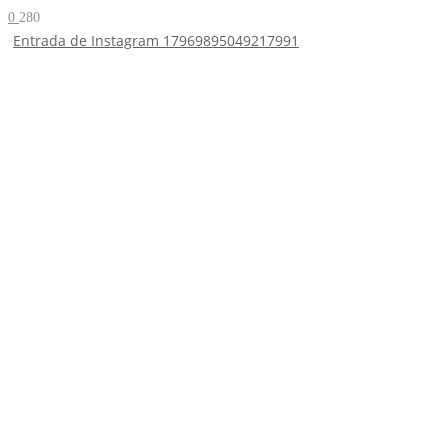
0
280
Entrada de Instagram 17969895049217991