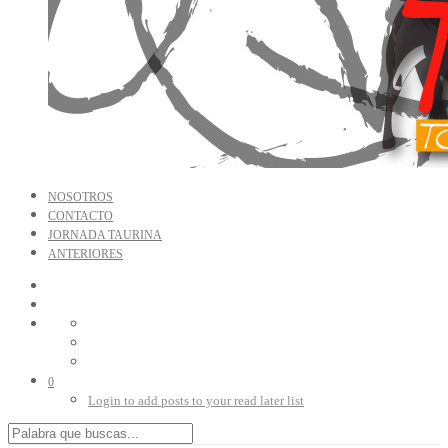
NOSOTROS
CONTACTO
JORNADA TAURINA
ANTERIORES
0
Login to add posts to your read later list