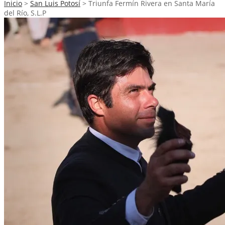
Inicio
>
San Luis Potosí
>
Triunfa Fermín Rivera en Santa María
del Río, S.L.P