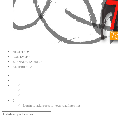
NOSOTROS
CONTACTO
JORNADA TAURINA
ANTERIORES
0
Login to add posts to your read later list