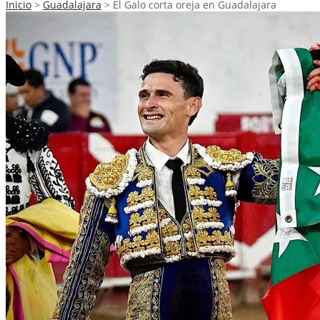
Inicio
>
Guadalajara
>
El Galo corta oreja en Guadalajara