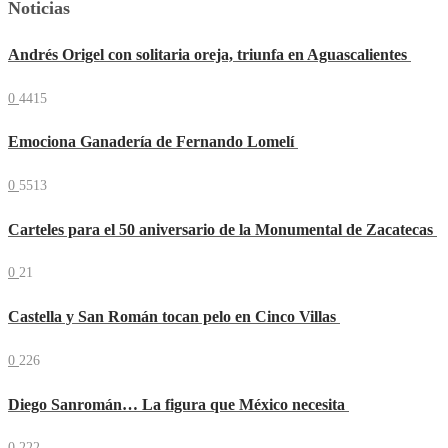
Noticias
Andrés Origel con solitaria oreja, triunfa en Aguascalientes
0
4415
Emociona Ganadería de Fernando Lomelí
0
5513
Carteles para el 50 aniversario de la Monumental de Zacatecas
0
21
Castella y San Román tocan pelo en Cinco Villas
0
226
Diego Sanromán… La figura que México necesita
0
222