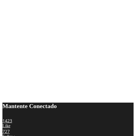
Mantente Conectado
1423
Like
727