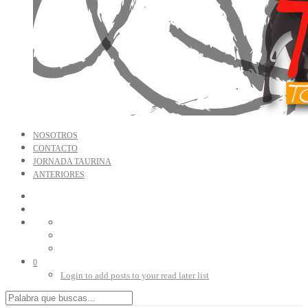
NOSOTROS
CONTACTO
JORNADA TAURINA
ANTERIORES
0
Login to add posts to your read later list