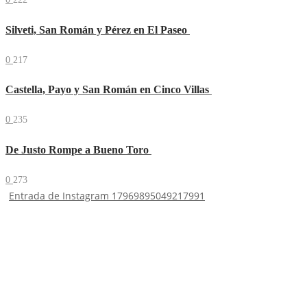
Silveti, San Román y Pérez en El Paseo
0
217
Castella, Payo y San Román en Cinco Villas
0
235
De Justo Rompe a Bueno Toro
0
273
Entrada de Instagram 17969895049217991