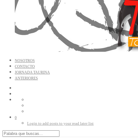
NOSOTROS
CONTACTO
JORNADA TAURINA
ANTERIORES
0
Login to add posts to your read later list