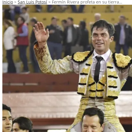
Inicio
>
San Luis Potosí
>
Fermín Rivera profeta en su tierra…