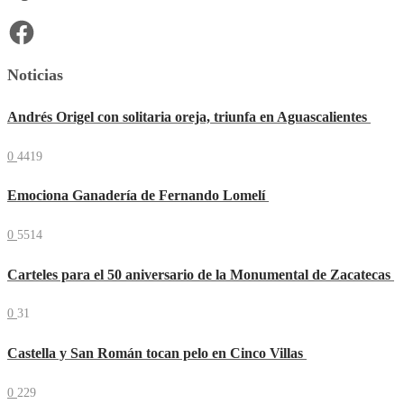
Facebook
Noticias
Andrés Origel con solitaria oreja, triunfa en Aguascalientes
0
4419
Emociona Ganadería de Fernando Lomelí
0
5514
Carteles para el 50 aniversario de la Monumental de Zacatecas
0
31
Castella y San Román tocan pelo en Cinco Villas
0
229