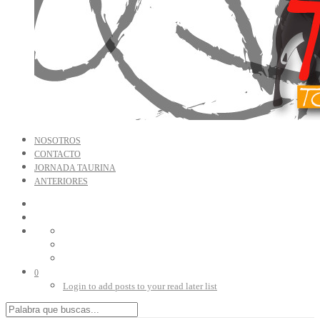
NOSOTROS
CONTACTO
JORNADA TAURINA
ANTERIORES
0
Login to add posts to your read later list