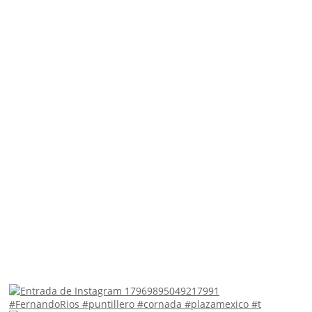
#FernandoRios #puntillero #cornada #plazamexico #t