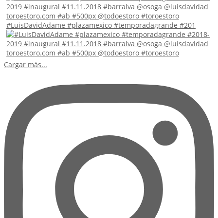
#LuisDavidAdame #plazamexico #temporadagrande #201
Cargar más...