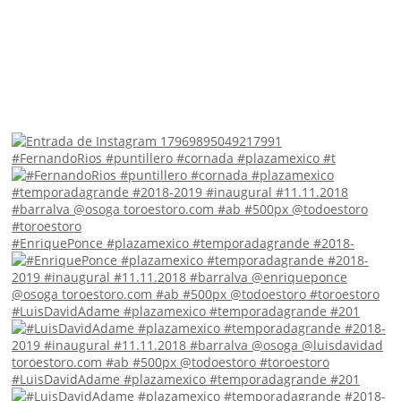
#FernandoRios #puntillero #cornada #plazamexico #t
#EnriquePonce #plazamexico #temporadagrande #2018-
#LuisDavidAdame #plazamexico #temporadagrande #201
#LuisDavidAdame #plazamexico #temporadagrande #201