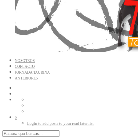
NOSOTROS
CONTACTO
JORNADA TAURINA
ANTERIORES
0
Login to add posts to your read later list