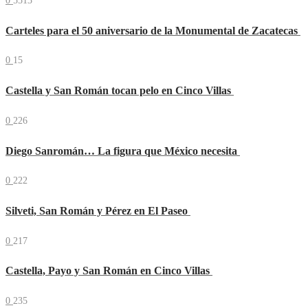
0
5513
Carteles para el 50 aniversario de la Monumental de Zacatecas
0
15
Castella y San Román tocan pelo en Cinco Villas
0
226
Diego Sanromán… La figura que México necesita
0
222
Silveti, San Román y Pérez en El Paseo
0
217
Castella, Payo y San Román en Cinco Villas
0
235