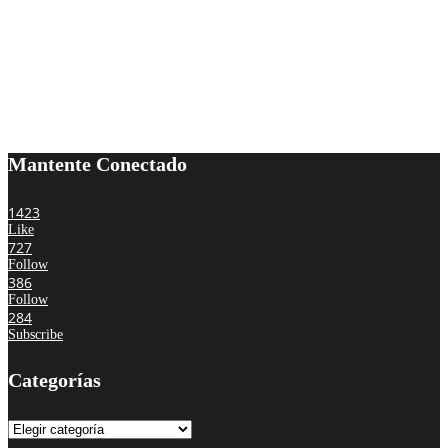
Mantente Conectado
1423
Like
727
Follow
386
Follow
284
Subscribe
Categorías
Categorías