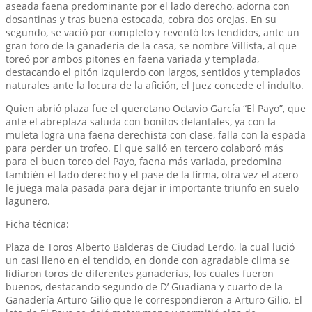
aseada faena predominante por el lado derecho, adorna con
dosantinas y tras buena estocada, cobra dos orejas. En su
segundo, se vació por completo y reventó los tendidos, ante un
gran toro de la ganadería de la casa, se nombre Villista, al que
toreó por ambos pitones en faena variada y templada,
destacando el pitón izquierdo con largos, sentidos y templados
naturales ante la locura de la afición, el Juez concede el indulto.
Quien abrió plaza fue el queretano Octavio García “El Payo”, que
ante el abreplaza saluda con bonitos delantales, ya con la
muleta logra una faena derechista con clase, falla con la espada
para perder un trofeo. El que salió en tercero colaboró más
para el buen toreo del Payo, faena más variada, predomina
también el lado derecho y el pase de la firma, otra vez el acero
le juega mala pasada para dejar ir importante triunfo en suelo
lagunero.
Ficha técnica:
Plaza de Toros Alberto Balderas de Ciudad Lerdo, la cual lució
un casi lleno en el tendido, en donde con agradable clima se
lidiaron toros de diferentes ganaderías, los cuales fueron
buenos, destacando segundo de D’ Guadiana y cuarto de la
Ganadería Arturo Gilio que le correspondieron a Arturo Gilio. El