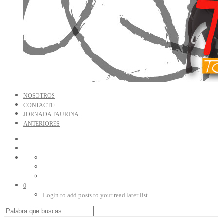
NOSOTROS
CONTACTO
JORNADA TAURINA
ANTERIORES
0
Login to add posts to your read later list