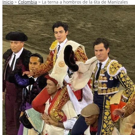
Inicio
>
Colombia
>
La terna a hombros de la 6ta de Manizales