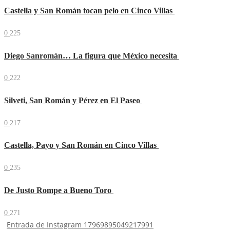
Castella y San Román tocan pelo en Cinco Villas
0
225
Diego Sanromán… La figura que México necesita
0
222
Silveti, San Román y Pérez en El Paseo
0
217
Castella, Payo y San Román en Cinco Villas
0
235
De Justo Rompe a Bueno Toro
0
271
Entrada de Instagram 17969895049217991