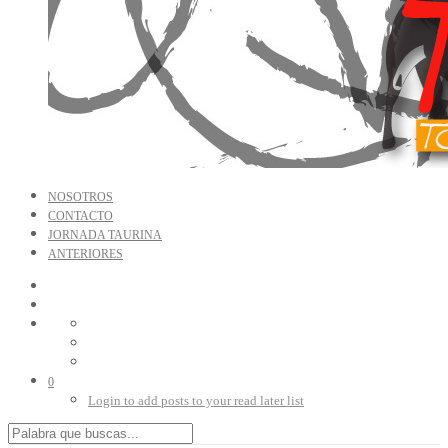
NOSOTROS
CONTACTO
JORNADA TAURINA
ANTERIORES
0
Login to add posts to your read later list