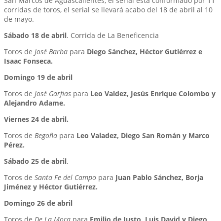
San Marcos de Aguascalientes, el serial está conformado por 11
corridas de toros, el serial se llevará acabo del 18 de abril al 10
de mayo.
Sábado 18 de abril
. Corrida de La Beneficencia
Toros de
José Barba
para
Diego Sánchez, Héctor Gutiérrez e
Isaac Fonseca.
Domingo 19 de abril
Toros de
José Garfias
para
Leo Valdez, Jesús Enrique Colombo y
Alejandro Adame.
Viernes 24 de abril.
Toros de
Begoña
para
Leo Valadez, Diego San Román y Marco
Pérez.
Sábado 25 de abril
.
Toros de
Santa Fe del Campo
para
Juan Pablo Sánchez, Borja
Jiménez y Héctor Gutiérrez.
Domingo 26 de abril
Toros de
De La Mora
para
Emilio de Justo, Luis David y Diego