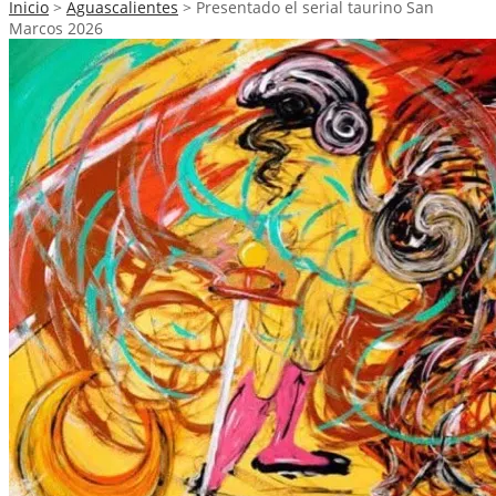
Inicio
>
Aguascalientes
>
Presentado el serial taurino San
Marcos 2026