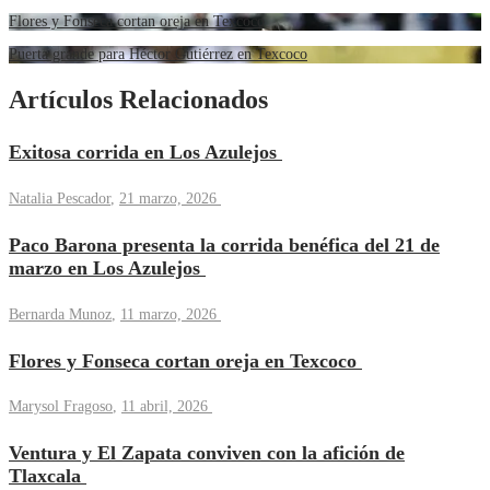
Flores y Fonseca cortan oreja en Texcoco
Puerta grande para Héctor Gutiérrez en Texcoco
Artículos Relacionados
Exitosa corrida en Los Azulejos
Natalia Pescador
,
21 marzo, 2026
Paco Barona presenta la corrida benéfica del 21 de
marzo en Los Azulejos
Bernarda Munoz
,
11 marzo, 2026
Flores y Fonseca cortan oreja en Texcoco
Marysol Fragoso
,
11 abril, 2026
Ventura y El Zapata conviven con la afición de
Tlaxcala