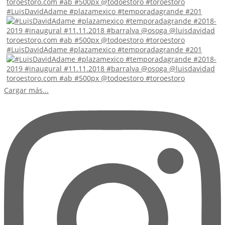
#LuisDavidAdame #plazamexico #temporadagrande #201
#LuisDavidAdame #plazamexico #temporadagrande #201
Cargar más...