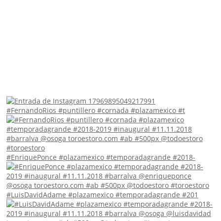
#FernandoRios #puntillero #cornada #plazamexico #t
#EnriquePonce #plazamexico #temporadagrande #2018-
#LuisDavidAdame #plazamexico #temporadagrande #201