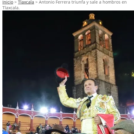
Inicio
>
Tlaxcala
>
Antonio Ferrera triunfa y sale a hombros en
Tlaxcala.