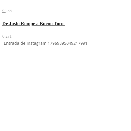
0
235
De Justo Rompe a Bueno Toro
0
271
Entrada de Instagram 17969895049217991