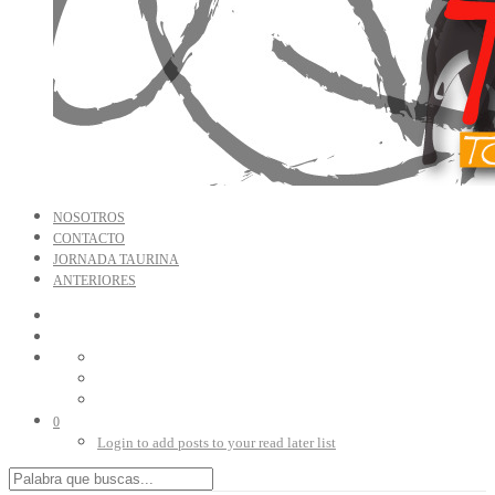
NOSOTROS
CONTACTO
JORNADA TAURINA
ANTERIORES
0
Login to add posts to your read later list