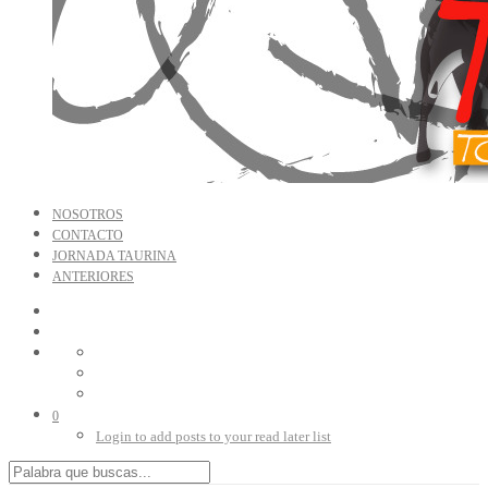
NOSOTROS
CONTACTO
JORNADA TAURINA
ANTERIORES
0
Login to add posts to your read later list