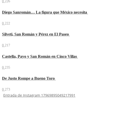
0
226
Diego Sanromán… La figura que México necesita
0
222
Silveti, San Román y Pérez en El Paseo
0
217
Castella, Payo y San Román en Cinco Villas
0
235
De Justo Rompe a Bueno Toro
0
273
Entrada de Instagram 17969895049217991