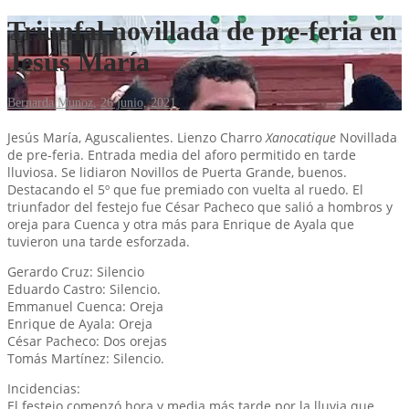
Triunfal novillada de pre-feria en
Jesús María
Bernarda Munoz
,
26 junio, 2021
Jesús María, Aguscalientes. Lienzo Charro
Xanocatique
Novillada
de pre-feria. Entrada media del aforo permitido en tarde
lluviosa. Se lidiaron Novillos de Puerta Grande, buenos.
Destacando el 5º que fue premiado con vuelta al ruedo. El
triunfador del festejo fue César Pacheco que salió a hombros y
oreja para Cuenca y otra más para Enrique de Ayala que
tuvieron una tarde esforzada.
Gerardo Cruz: Silencio
Eduardo Castro: Silencio.
Emmanuel Cuenca: Oreja
Enrique de Ayala: Oreja
César Pacheco: Dos orejas
Tomás Martínez: Silencio.
Incidencias:
El festejo comenzó hora y media más tarde por la lluvia que