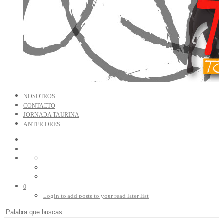
NOSOTROS
CONTACTO
JORNADA TAURINA
ANTERIORES
0
Login to add posts to your read later list