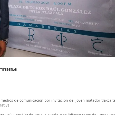
errona
os medios de comunicación por invitación del joven matador tlaxcal
nativa.
laza
Raúl González
de Tetla, Tlaxcala, y se lidiaran toros de
Reyes Huer