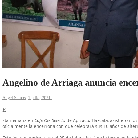
Angelino de Arriaga anuncia enc
Ángel Sainos
,
1 julio, 2021
E
sta mañana en
Café Olé Selecto
de Apizaco, Tlaxcala, asistieron l
oficialmente la encerrona con que celebrará sus 10 años de alter
Este festejo tendrá lugar el 25 de Julio a las 4 de la tarde en la p