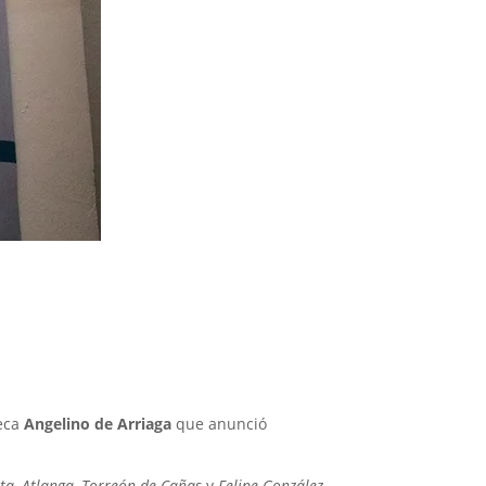
teca
Angelino de Arriaga
que anunció
ta, Atlanga, Torreón de Cañas
y
Felipe González
.