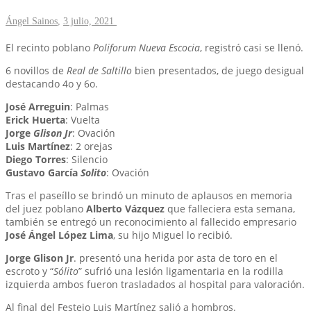
Ángel Sainos
,
3 julio, 2021
El recinto poblano
Poliforum Nueva Escocia
, registró casi se llenó.
6 novillos de
Real de Saltillo
bien presentados, de juego desigual
destacando 4o y 6o.
José Arreguin
: Palmas
Erick Huerta
: Vuelta
Jorge
Glison Jr
: Ovación
Luis Martínez
: 2 orejas
Diego Torres
: Silencio
Gustavo García
Solito
: Ovación
Tras el paseíllo se brindó un minuto de aplausos en memoria
del juez poblano
Alberto Vázquez
que falleciera esta semana,
también se entregó un reconocimiento al fallecido empresario
José Ángel López Lima
, su hijo Miguel lo recibió.
Jorge Glison Jr
. presentó una herida por asta de toro en el
escroto y “
Sólito
” sufrió una lesión ligamentaria en la rodilla
izquierda ambos fueron trasladados al hospital para valoración.
Al final del Festejo Luis Martínez salió a hombros.