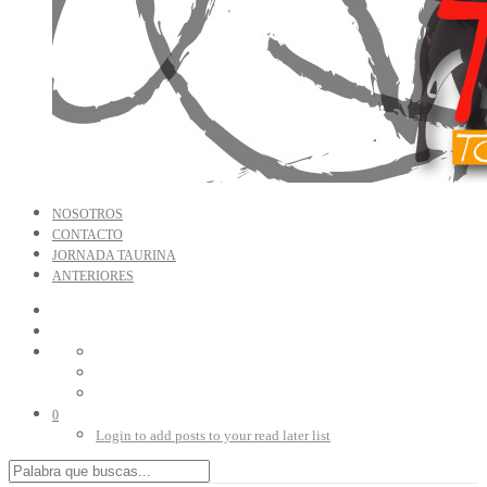
NOSOTROS
CONTACTO
JORNADA TAURINA
ANTERIORES
0
Login to add posts to your read later list