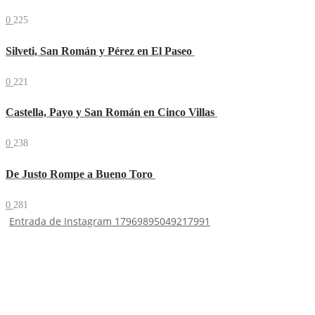
0
225
Silveti, San Román y Pérez en El Paseo
0
221
Castella, Payo y San Román en Cinco Villas
0
238
De Justo Rompe a Bueno Toro
0
281
Entrada de Instagram 17969895049217991