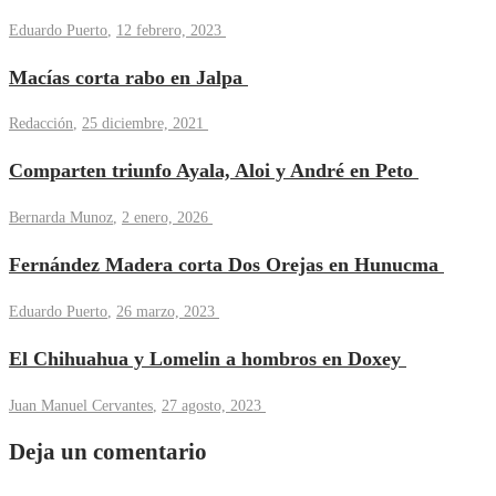
Eduardo Puerto
,
12 febrero, 2023
Macías corta rabo en Jalpa
Redacción
,
25 diciembre, 2021
Comparten triunfo Ayala, Aloi y André en Peto
Bernarda Munoz
,
2 enero, 2026
Fernández Madera corta Dos Orejas en Hunucma
Eduardo Puerto
,
26 marzo, 2023
El Chihuahua y Lomelin a hombros en Doxey
Juan Manuel Cervantes
,
27 agosto, 2023
Deja un comentario