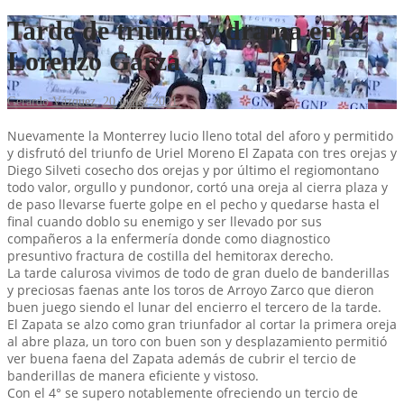
Tarde de triunfo y drama en la
Lorenzo Garza
Gerardo Vázquez
,
20 junio, 2021
Nuevamente la Monterrey lucio lleno total del aforo y permitido
y disfrutó del triunfo de Uriel Moreno El Zapata con tres orejas y
Diego Silveti cosecho dos orejas y por último el regiomontano
todo valor, orgullo y pundonor, cortó una oreja al cierra plaza y
de paso llevarse fuerte golpe en el pecho y quedarse hasta el
final cuando doblo su enemigo y ser llevado por sus
compañeros a la enfermería donde como diagnostico
presuntivo fractura de costilla del hemitorax derecho.
La tarde calurosa vivimos de todo de gran duelo de banderillas
y preciosas faenas ante los toros de Arroyo Zarco que dieron
buen juego siendo el lunar del encierro el tercero de la tarde.
El Zapata se alzo como gran triunfador al cortar la primera oreja
al abre plaza, un toro con buen son y desplazamiento permitió
ver buena faena del Zapata además de cubrir el tercio de
banderillas de manera eficiente y vistoso.
Con el 4° se supero notablemente ofreciendo un tercio de