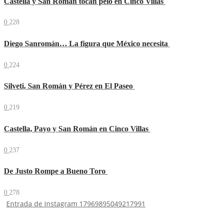
Castella y San Román tocan pelo en Cinco Villas
0
228
Diego Sanromán… La figura que México necesita
0
224
Silveti, San Román y Pérez en El Paseo
0
219
Castella, Payo y San Román en Cinco Villas
0
237
De Justo Rompe a Bueno Toro
0
278
Entrada de Instagram 17969895049217991