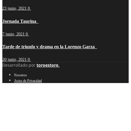
23 junio, 2021
0
Jornada Taurina
7 junio, 2021
0
Tarde de triunfo y drama en la Lorenzo Garza
20 junio, 2021
0
Desarrollado por
toroestoro
.
Nosotros
Aviso de Privacidad