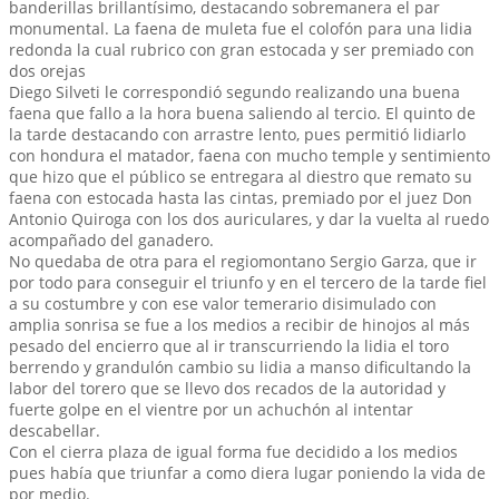
banderillas brillantísimo, destacando sobremanera el par
monumental. La faena de muleta fue el colofón para una lidia
redonda la cual rubrico con gran estocada y ser premiado con
dos orejas
Diego Silveti le correspondió segundo realizando una buena
faena que fallo a la hora buena saliendo al tercio. El quinto de
la tarde destacando con arrastre lento, pues permitió lidiarlo
con hondura el matador, faena con mucho temple y sentimiento
que hizo que el público se entregara al diestro que remato su
faena con estocada hasta las cintas, premiado por el juez Don
Antonio Quiroga con los dos auriculares, y dar la vuelta al ruedo
acompañado del ganadero.
No quedaba de otra para el regiomontano Sergio Garza, que ir
por todo para conseguir el triunfo y en el tercero de la tarde fiel
a su costumbre y con ese valor temerario disimulado con
amplia sonrisa se fue a los medios a recibir de hinojos al más
pesado del encierro que al ir transcurriendo la lidia el toro
berrendo y grandulón cambio su lidia a manso dificultando la
labor del torero que se llevo dos recados de la autoridad y
fuerte golpe en el vientre por un achuchón al intentar
descabellar.
Con el cierra plaza de igual forma fue decidido a los medios
pues había que triunfar a como diera lugar poniendo la vida de
por medio.