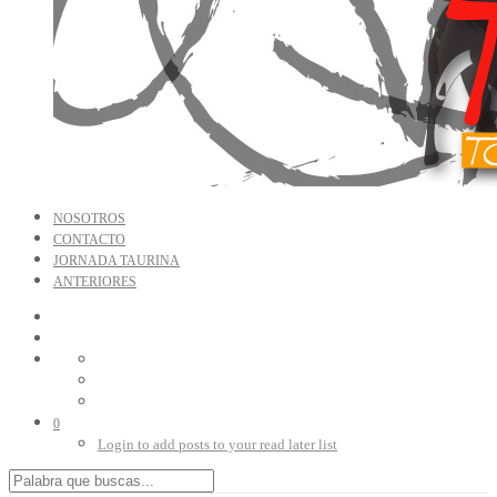
NOSOTROS
CONTACTO
JORNADA TAURINA
ANTERIORES
0
Login to add posts to your read later list