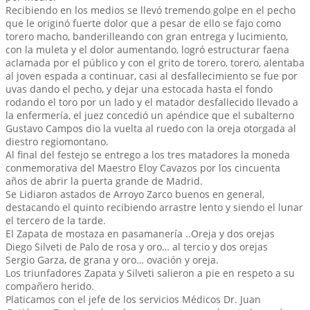
Recibiendo en los medios se llevó tremendo golpe en el pecho
que le originó fuerte dolor que a pesar de ello se fajo como
torero macho, banderilleando con gran entrega y lucimiento,
con la muleta y el dolor aumentando, logró estructurar faena
aclamada por el público y con el grito de torero, torero, alentaba
al joven espada a continuar, casi al desfallecimiento se fue por
uvas dando el pecho, y dejar una estocada hasta el fondo
rodando el toro por un lado y el matador desfallecido llevado a
la enfermería, el juez concedió un apéndice que el subalterno
Gustavo Campos dio la vuelta al ruedo con la oreja otorgada al
diestro regiomontano.
Al final del festejo se entrego a los tres matadores la moneda
conmemorativa del Maestro Eloy Cavazos por los cincuenta
años de abrir la puerta grande de Madrid.
Se Lidiaron astados de Arroyo Zarco buenos en general,
destacando el quinto recibiendo arrastre lento y siendo el lunar
el tercero de la tarde.
El Zapata de mostaza en pasamanería ..Oreja y dos orejas
Diego Silveti de Palo de rosa y oro… al tercio y dos orejas
Sergio Garza, de grana y oro… ovación y oreja.
Los triunfadores Zapata y Silveti salieron a pie en respeto a su
compañero herido.
Platicamos con el jefe de los servicios Médicos Dr. Juan