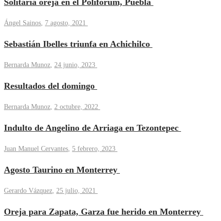
Solitaria oreja en el Poliforum, Puebla
Ángel Sainos
,
7 agosto, 2021
Sebastián Ibelles triunfa en Achichilco
Bernarda Munoz
,
24 junio, 2023
Resultados del domingo
Bernarda Munoz
,
2 octubre, 2022
Indulto de Angelino de Arriaga en Tezontepec
Juan Manuel Cervantes
,
5 febrero, 2023
Agosto Taurino en Monterrey
Gerardo Vázquez
,
25 julio, 2021
Oreja para Zapata, Garza fue herido en Monterrey