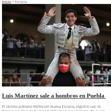
Inicio
>
escocia
Luis Martínez sale a hombros en Puebla
El recinto poblano Poliforum Nueva Escocia, registró casi se