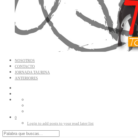
NOSOTROS
CONTACTO
JORNADA TAURINA
ANTERIORES
0
Login to add posts to your read later list