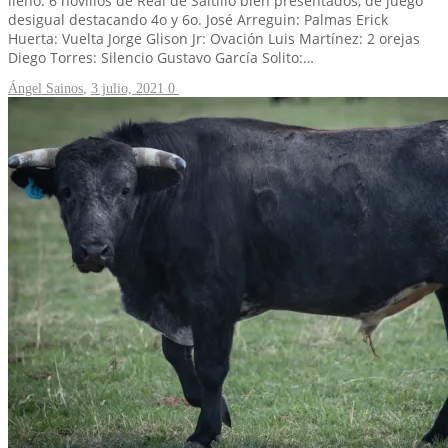
llenó. 6 novillos de Real de Saltillo bien presentados, de juego
desigual destacando 4o y 6o. José Arreguin: Palmas Erick
Huerta: Vuelta Jorge Glison Jr: Ovación Luis Martínez: 2 orejas
Diego Torres: Silencio Gustavo García Solito:…
Ángel Sainos
,
3 julio, 2021
0