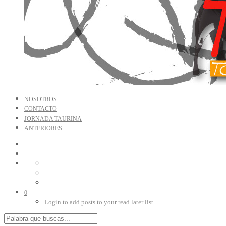
NOSOTROS
CONTACTO
JORNADA TAURINA
ANTERIORES
0
Login to add posts to your read later list