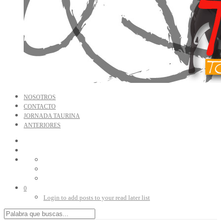
NOSOTROS
CONTACTO
JORNADA TAURINA
ANTERIORES
0
Login to add posts to your read later list