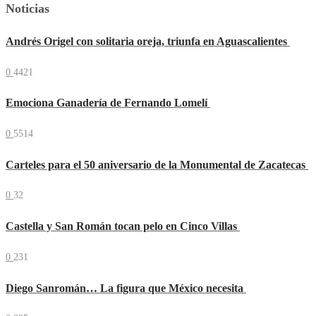
Noticias
Andrés Origel con solitaria oreja, triunfa en Aguascalientes
0
4421
Emociona Ganadería de Fernando Lomelí
0
5514
Carteles para el 50 aniversario de la Monumental de Zacatecas
0
32
Castella y San Román tocan pelo en Cinco Villas
0
231
Diego Sanromán… La figura que México necesita