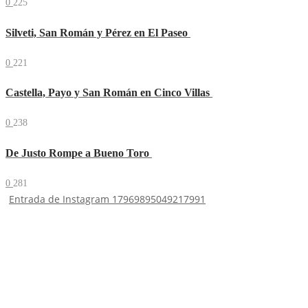
0
225
Silveti, San Román y Pérez en El Paseo
0
221
Castella, Payo y San Román en Cinco Villas
0
238
De Justo Rompe a Bueno Toro
0
281
Entrada de Instagram 17969895049217991