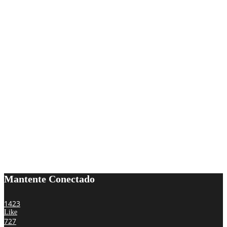
Mantente Conectado
1423
Like
727