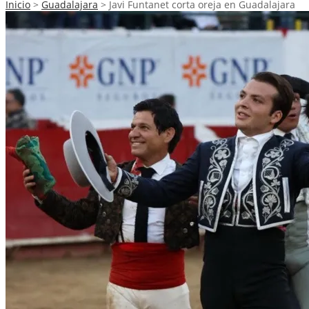
Inicio
>
Guadalajara
>
Javi Funtanet corta oreja en Guadalajara