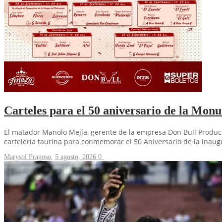
Carteles para el 50 aniversario de la Mon
El matador Manolo Mejía, gerente de la empresa Don Bull Producti
cartelería taurina para conmemorar el 50 Aniversario de la inau
Marysol Fragoso
,
5 agosto, 2026
0