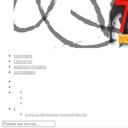
NOSOTROS
CONTACTO
JORNADA TAURINA
ANTERIORES
0
Login to add posts to your read later list