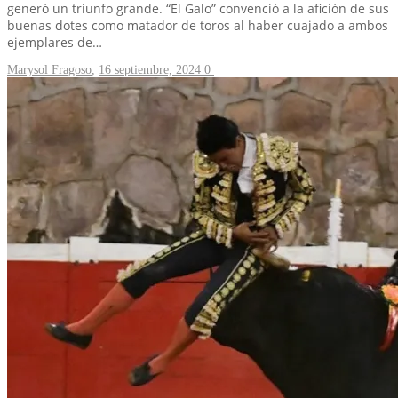
generó un triunfo grande. “El Galo” convenció a la afición de sus
buenas dotes como matador de toros al haber cuajado a ambos
ejemplares de…
Marysol Fragoso
,
16 septiembre, 2024
0