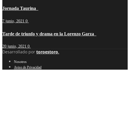
Jornada Taurina
7 junio, 2021
0
Tarde de triunfo y drama en la Lorenzo Garza
20 junio, 2021
0
Desarrollado por
toroestoro
.
Nosotros
Aviso de Privacidad