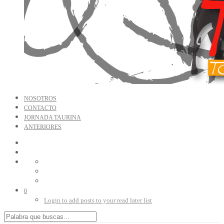
NOSOTROS
CONTACTO
JORNADA TAURINA
ANTERIORES
0
Login to add posts to your read later list