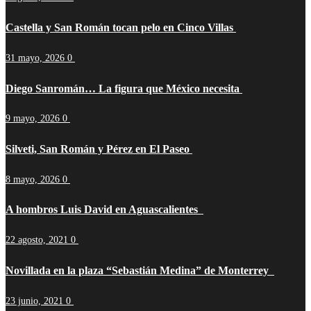
Castella y San Román tocan pelo en Cinco Villas
31 mayo, 2026
0
Diego Sanromán… La figura que México necesita
9 mayo, 2026
0
Silveti, San Román y Pérez en El Paseo
8 mayo, 2026
0
A hombros Luis David en Aguascalientes
22 agosto, 2021
0
Novillada en la plaza “Sebastián Medina” de Monterrey
23 junio, 2021
0