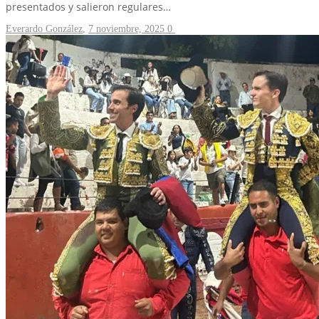
presentados y salieron regulares…
Everardo González
,
7 noviembre, 2025
0