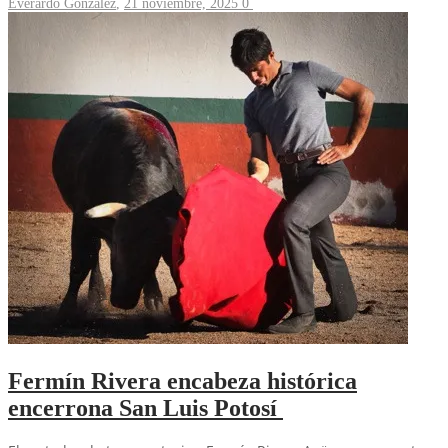
Everardo González
,
21 noviembre, 2025
0
Fermín Rivera encabeza histórica
encerrona San Luis Potosí