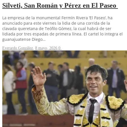
Silveti, San Román y Pérez en El Paseo
La empresa de la monumental Fermín Rivera ‘El Paseo’, ha
anunciado para este viernes la lidia de una corrida de la
clavada queretana de Teófilo Gómez, la cual habrá de ser
lidiada por tres espadas de primera línea. El cartel lo integra el
guanajuatense Diego…
Everardo González
,
8 mayo, 2026
0