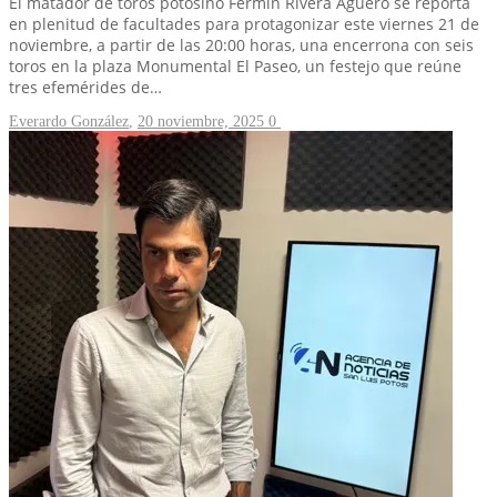
El matador de toros potosino Fermín Rivera Agüero se reporta
en plenitud de facultades para protagonizar este viernes 21 de
noviembre, a partir de las 20:00 horas, una encerrona con seis
toros en la plaza Monumental El Paseo, un festejo que reúne
tres efemérides de…
Everardo González
,
20 noviembre, 2025
0