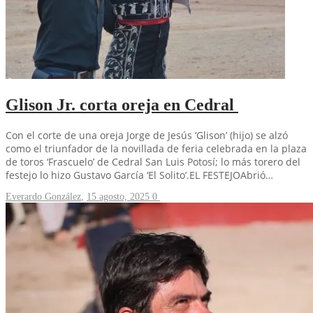
Glison Jr. corta oreja en Cedral
Con el corte de una oreja Jorge de Jesús ‘Glison’ (hijo) se alzó
como el triunfador de la novillada de feria celebrada en la plaza
de toros ‘Frascuelo’ de Cedral San Luis Potosí; lo más torero del
festejo lo hizo Gustavo García ‘El Solito’.EL FESTEJOAbrió…
Everardo González
,
15 agosto, 2025
0