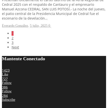
Cedral 2025 con el respaldo de Cantauro y el empresario
Manuel Azcona CEDRAL, SAN LUIS POTOSÍ.- La noche del jueves,
el patio central de la Presidencia Municipal de Cedral fue el
escenario de la develación…
Everardo González
,
5 julio, 2025
0
1
2
3
Next
Mantente Conectado
1423
Like
727
Follow
386
Follow
284
Subscribe