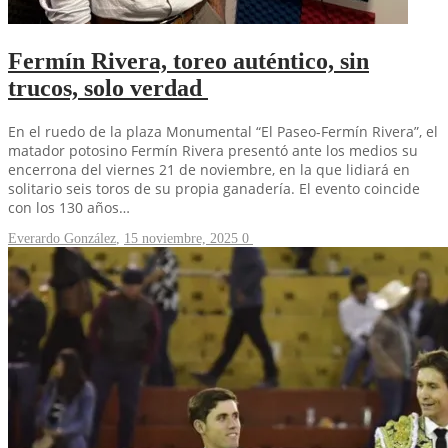
Fermín Rivera, toreo auténtico, sin
trucos, solo verdad
En el ruedo de la plaza Monumental “El Paseo-Fermín Rivera”, el
matador potosino Fermín Rivera presentó ante los medios su
encerrona del viernes 21 de noviembre, en la que lidiará en
solitario seis toros de su propia ganadería. El evento coincide
con los 130 años…
Everardo González
,
15 noviembre, 2025
0