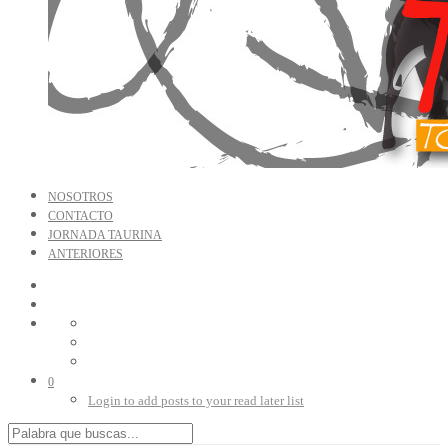
NOSOTROS
CONTACTO
JORNADA TAURINA
ANTERIORES
0
Login to add posts to your read later list