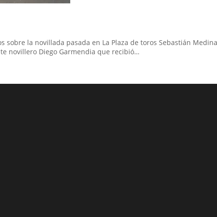
os sobre la novillada pasada en La Plaza de toros Sebastián Medin
nte novillero Diego Garmendia que recibió…