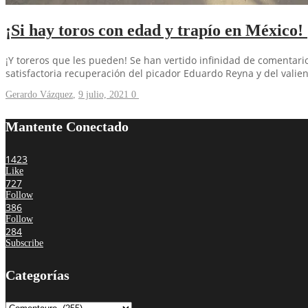
¡Si hay toros con edad y trapío en México!
¡Y toreros que les pueden! Se han vertido infinidad de comentari
satisfactoria recuperación del picador Eduardo Reyna y del valie
Gerardo Vázquez
,
9 julio, 2021
0
Mantente Conectado
1423
Like
727
Follow
386
Follow
284
Subscribe
Categorías
Categorías