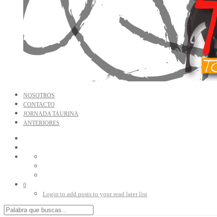
NOSOTROS
CONTACTO
JORNADA TAURINA
ANTERIORES
0
Login to add posts to your read later list