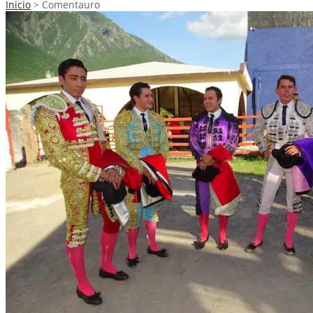
Inicio
>
Comentauro