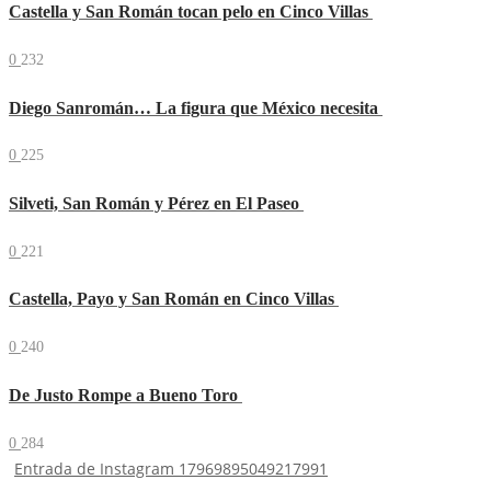
Castella y San Román tocan pelo en Cinco Villas
0
232
Diego Sanromán… La figura que México necesita
0
225
Silveti, San Román y Pérez en El Paseo
0
221
Castella, Payo y San Román en Cinco Villas
0
240
De Justo Rompe a Bueno Toro
0
284
Entrada de Instagram 17969895049217991