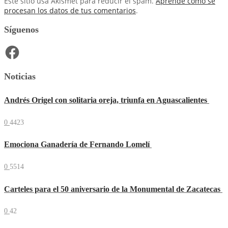
Este sitio usa Akismet para reducir el spam.
Aprende cómo se
procesan los datos de tus comentarios
.
Síguenos
Facebook
Noticias
Andrés Origel con solitaria oreja, triunfa en Aguascalientes
0
4423
Emociona Ganadería de Fernando Lomelí
0
5514
Carteles para el 50 aniversario de la Monumental de Zacatecas
0
42