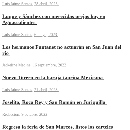
Luis Jaime Santos
,
28 abril, 2023
Luque y Sánchez con merecidas orejas hoy en
Aguascalientes
Luis Jaime Santos
,
6 mayo, 2023
Los hermanos Funtanet no actuarán en San Juan del
río
Jackeline Medina
,
16 septiembre, 2022
Nuevo Torero en la baraja taurina Mexicana
Luis Jaime Santos
,
21 abril, 2023
Joselito, Roca Rey y San Román en Juriquilla
Redacción
,
9 octubre, 2022
Regresa la feria de San Marcos, listos los carteles