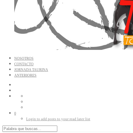
NOSOTROS
CONTACTO
JORNADA TAURINA
ANTERIORES
0
Login to add posts to your read later list