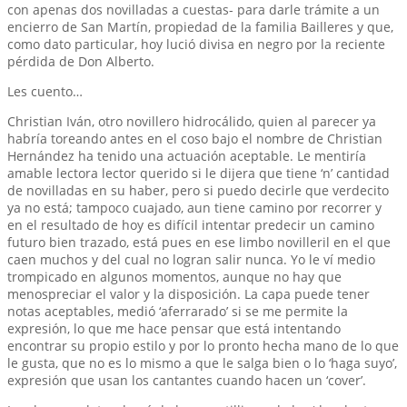
con apenas dos novilladas a cuestas- para darle trámite a un
encierro de San Martín, propiedad de la familia Bailleres y que,
como dato particular, hoy lució divisa en negro por la reciente
pérdida de Don Alberto.
Les cuento…
Christian Iván, otro novillero hidrocálido, quien al parecer ya
habría toreando antes en el coso bajo el nombre de Christian
Hernández ha tenido una actuación aceptable. Le mentiría
amable lectora lector querido si le dijera que tiene ‘n’ cantidad
de novilladas en su haber, pero si puedo decirle que verdecito
ya no está; tampoco cuajado, aun tiene camino por recorrer y
en el resultado de hoy es difícil intentar predecir un camino
futuro bien trazado, está pues en ese limbo novilleril en el que
caen muchos y del cual no logran salir nunca. Yo le ví medio
trompicado en algunos momentos, aunque no hay que
menospreciar el valor y la disposición. La capa puede tener
notas aceptables, medió ‘aferrarado’ si se me permite la
expresión, lo que me hace pensar que está intentando
encontrar su propio estilo y por lo pronto hecha mano de lo que
le gusta, que no es lo mismo a que le salga bien o lo ‘haga suyo’,
expresión que usan los cantantes cuando hacen un ‘cover’.