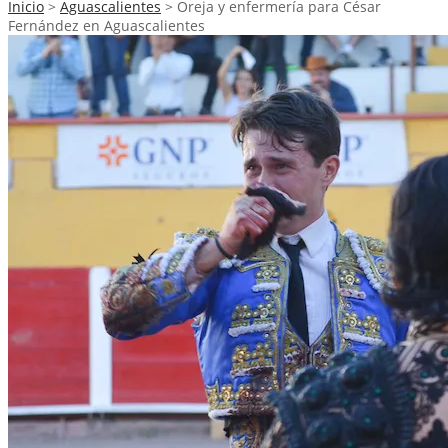
Inicio
>
Aguascalientes
>
Oreja y enfermería para César
Fernández en Aguascalientes