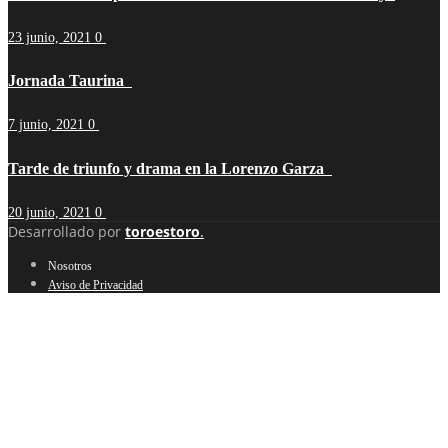
23 junio, 2021
0
Jornada Taurina
7 junio, 2021
0
Tarde de triunfo y drama en la Lorenzo Garza
20 junio, 2021
0
Desarrollado por
toroestoro
.
Nosotros
Aviso de Privacidad