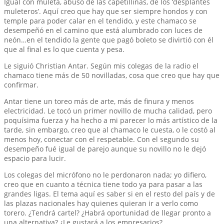
Igual con muleta, abusó de las capetillinas, de los ‘desplantes
muleteros’. Aquí creo que hay que ser siempre hondos y con
temple para poder calar en el tendido, y este chamaco se
desempeñó en el camino que está alumbrado con luces de
neón…en el tendido la gente que pagó boleto se divirtió con él
que al final es lo que cuenta y pesa.
Le siguió Christian Antar. Según mis colegas de la radio el
chamaco tiene más de 50 novilladas, cosa que creo que hay que
confirmar.
Antar tiene un toreo más de arte, más de finura y menos
electricidad. Le tocó un primer novillo de mucha calidad, pero
poquísima fuerza y ha hecho a mi parecer lo más artístico de la
tarde, sin embargo, creo que al chamaco le cuesta, o le costó al
menos hoy, conectar con el respetable. Con el segundo su
desempeño fué igual de parejo aunque su novillo no le dejó
espacio para lucir.
Los colegas del micrófono no le perdonaron nada; yo difiero,
creo que en cuanto a técnica tiene todo ya para pasar a las
grandes ligas. El tema aquí es saber si en el resto del país y de
las plazas nacionales hay quienes quieran ir a verlo como
torero. ¿Tendrá cartel? ¿Habrá oportunidad de llegar pronto a
una alternativa? ¿Le gustará a los empresarios?