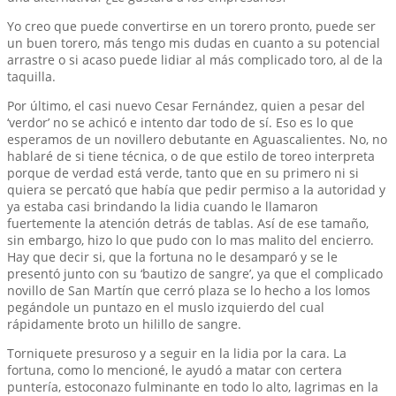
Yo creo que puede convertirse en un torero pronto, puede ser
un buen torero, más tengo mis dudas en cuanto a su potencial
arrastre o si acaso puede lidiar al más complicado toro, al de la
taquilla.
Por último, el casi nuevo Cesar Fernández, quien a pesar del
‘verdor’ no se achicó e intento dar todo de sí. Eso es lo que
esperamos de un novillero debutante en Aguascalientes. No, no
hablaré de si tiene técnica, o de que estilo de toreo interpreta
porque de verdad está verde, tanto que en su primero ni si
quiera se percató que había que pedir permiso a la autoridad y
ya estaba casi brindando la lidia cuando le llamaron
fuertemente la atención detrás de tablas. Así de ese tamaño,
sin embargo, hizo lo que pudo con lo mas malito del encierro.
Hay que decir si, que la fortuna no le desamparó y se le
presentó junto con su ‘bautizo de sangre’, ya que el complicado
novillo de San Martín que cerró plaza se lo hecho a los lomos
pegándole un puntazo en el muslo izquierdo del cual
rápidamente broto un hilillo de sangre.
Torniquete presuroso y a seguir en la lidia por la cara. La
fortuna, como lo mencioné, le ayudó a matar con certera
puntería, estoconazo fulminante en todo lo alto, lagrimas en la