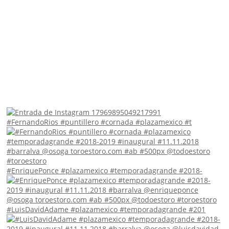
#FernandoRios #puntillero #cornada #plazamexico #t
#EnriquePonce #plazamexico #temporadagrande #2018-
#LuisDavidAdame #plazamexico #temporadagrande #201