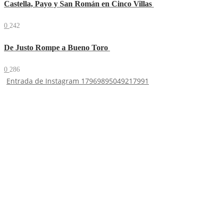
Castella, Payo y San Román en Cinco Villas
0
242
De Justo Rompe a Bueno Toro
0
286
Entrada de Instagram 17969895049217991