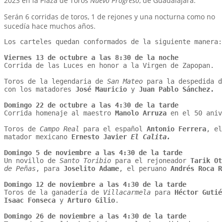
2023 en la Plaza de Toros
Nuevo Progreso
, de Guadalajara.
Serán 6 corridas de toros, 1 de rejones y una nocturna como no
sucedía hace muchos años.
Los carteles quedan conformados de la siguiente manera:

Viernes 13 de octubre a las 8:30 de la noche
Corrida de las Luces en honor a la Virgen de Zapopan.

Toros de la legendaria de 
San Mateo
 para la despedida d
con los matadores 
José Mauricio
 y 
Juan Pablo Sánchez.
Domingo 22 de octubre a las 4:30 de la tarde
Corrida homenaje al maestro 
Manolo Arruza
 en el 50 aniv
Toros de 
Campo Real
 para el español 
Antonio Ferrera
, el
matador mexicano 
Ernesto Javier 
El Calita.
Domingo 5 de noviembre a las 4:30 de la tarde
Un novillo de 
Santo Toribio
 para el rejoneador 
Tarik Ot
de Peñas
, para 
Joselito Adame
, el peruano 
Andrés Roca R
Domingo 12 de noviembre a las 4:30 de la tarde
Toros de la ganadería de 
Villacarmela
 para 
Héctor Gutié
Isaac Fonseca
 y 
Arturo Gilio
.

Domingo 26 de noviembre a las 4:30 de la tarde