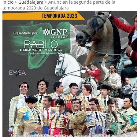
Inicio
>
Guadalajara
>
Anuncian la segunda parte de la
temporada 2023 de Guadalajara