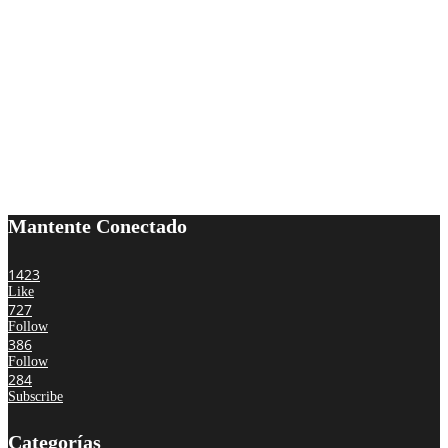
Mantente Conectado
1423
Like
727
Follow
386
Follow
284
Subscribe
Categorías