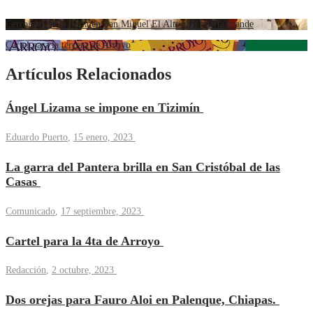
Cerrojazo de la Feria en San Miguel El Alto con puerta grande
Cartel para la tercera de Arroyo
Artículos Relacionados
Ángel Lizama se impone en Tizimín
Eduardo Puerto
,
15 enero, 2023
La garra del Pantera brilla en San Cristóbal de las
Casas
Comunicado
,
17 septiembre, 2023
Cartel para la 4ta de Arroyo
Redacción
,
2 octubre, 2023
Dos orejas para Fauro Aloi en Palenque, Chiapas.