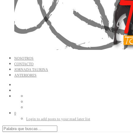
NOSOTROS
CONTACTO
JORNADA TAURINA
ANTERIORES
0
Login to add posts to your read later list