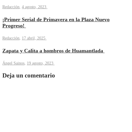
Redacción
,
4 agosto, 2023
¡Primer Serial de Primavera en la Plaza Nuevo
Progreso!
Redacción
,
17 abril, 2025
Zapata y Calita a hombros de Huamantlada
Ángel Sainos
,
19 agosto, 2023
Deja un comentario