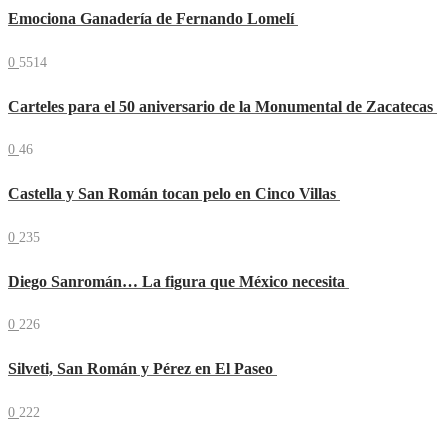
Emociona Ganadería de Fernando Lomelí
0
5514
Carteles para el 50 aniversario de la Monumental de Zacatecas
0
46
Castella y San Román tocan pelo en Cinco Villas
0
235
Diego Sanromán… La figura que México necesita
0
226
Silveti, San Román y Pérez en El Paseo
0
222