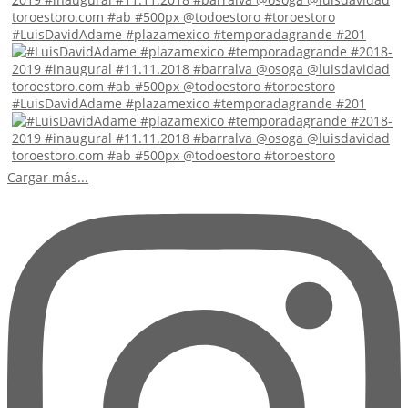
#LuisDavidAdame #plazamexico #temporadagrande #201
#LuisDavidAdame #plazamexico #temporadagrande #201
Cargar más...