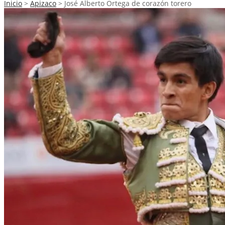
Inicio
>
Apizaco
>
José Alberto Ortega de corazón torero