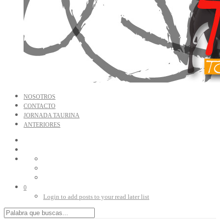
NOSOTROS
CONTACTO
JORNADA TAURINA
ANTERIORES
0
Login to add posts to your read later list