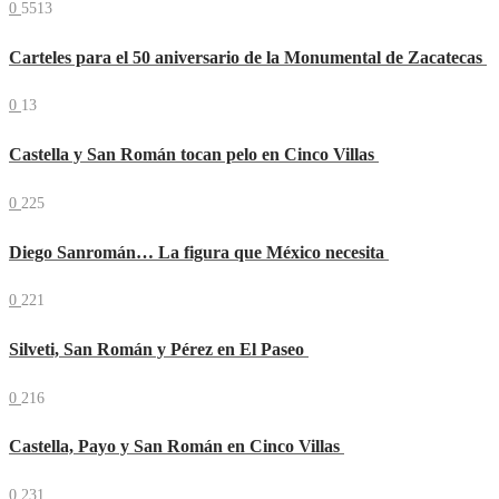
0
5513
Carteles para el 50 aniversario de la Monumental de Zacatecas
0
13
Castella y San Román tocan pelo en Cinco Villas
0
225
Diego Sanromán… La figura que México necesita
0
221
Silveti, San Román y Pérez en El Paseo
0
216
Castella, Payo y San Román en Cinco Villas
0
231