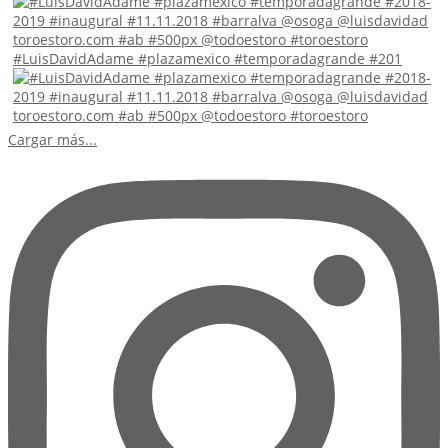
#LuisDavidAdame #plazamexico #temporadagrande #201
Cargar más...