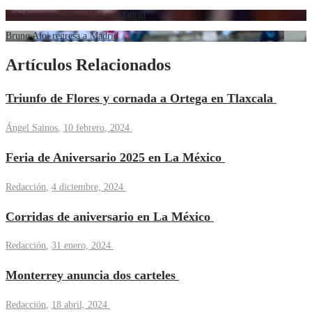
Saludos para Bruno Aloi en Madrid
Bruno Aloi regresa a Madrid
Artículos Relacionados
Triunfo de Flores y cornada a Ortega en Tlaxcala
Ángel Sainos
,
10 febrero, 2024
Feria de Aniversario 2025 en La México
Redacción
,
4 diciembre, 2024
Corridas de aniversario en La México
Redacción
,
31 enero, 2024
Monterrey anuncia dos carteles
Redacción
,
18 abril, 2024