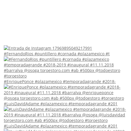
#FernandoRios #puntillero #cornada #plazamexico #t
#EnriquePonce #plazamexico #temporadagrande #2018-
#LuisDavidAdame #plazamexico #temporadagrande #201
#LuisDavidAdame #plazamexico #temporadagrande #201