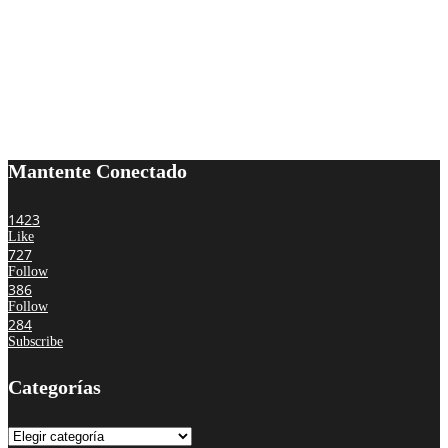
Mantente Conectado
1423
Like
727
Follow
386
Follow
284
Subscribe
Categorías
Categorías