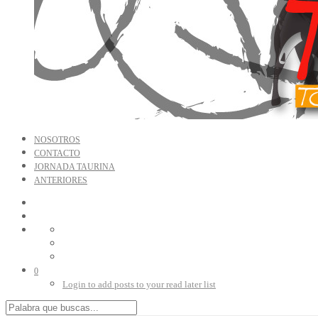
NOSOTROS
CONTACTO
JORNADA TAURINA
ANTERIORES
0
Login to add posts to your read later list