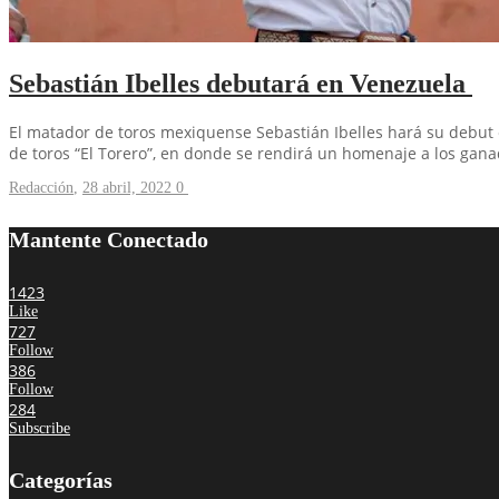
Sebastián Ibelles debutará en Venezuela
El matador de toros mexiquense Sebastián Ibelles hará su debut e
de toros “El Torero”, en donde se rendirá un homenaje a los gan
Redacción
,
28 abril, 2022
0
Mantente Conectado
1423
Like
727
Follow
386
Follow
284
Subscribe
Categorías