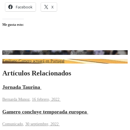
Facebook
X
Me gusta esto:
Oreja para Pastor en tarde desangelada en Aguascalientes
Emiliano Gamero actuará en Portugal
Artículos Relacionados
Jornada Taurina
Bernarda Munoz
,
16 febrero, 2022
Gamero concluye temporada europea
Comunicado
,
30 septiembre, 2022