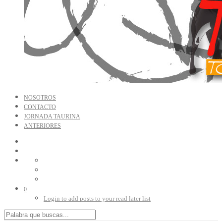
NOSOTROS
CONTACTO
JORNADA TAURINA
ANTERIORES
0
Login to add posts to your read later list