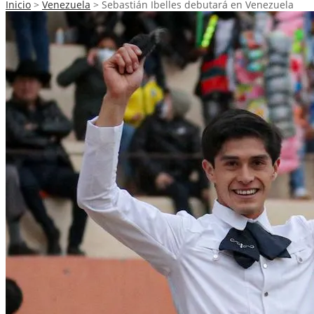
Inicio
>
Venezuela
>
Sebastián Ibelles debutará en Venezuela