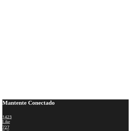
Mantente Conectado
1423
Like
727