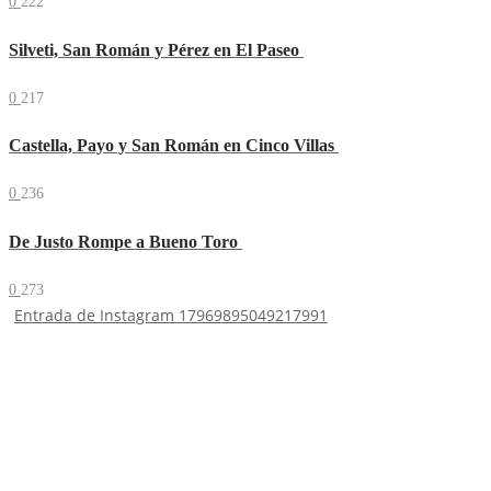
0
222
Silveti, San Román y Pérez en El Paseo
0
217
Castella, Payo y San Román en Cinco Villas
0
236
De Justo Rompe a Bueno Toro
0
273
Entrada de Instagram 17969895049217991