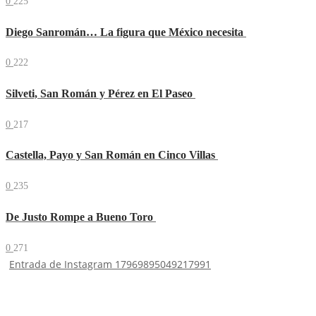
0
225
Diego Sanromán… La figura que México necesita
0
222
Silveti, San Román y Pérez en El Paseo
0
217
Castella, Payo y San Román en Cinco Villas
0
235
De Justo Rompe a Bueno Toro
0
271
Entrada de Instagram 17969895049217991