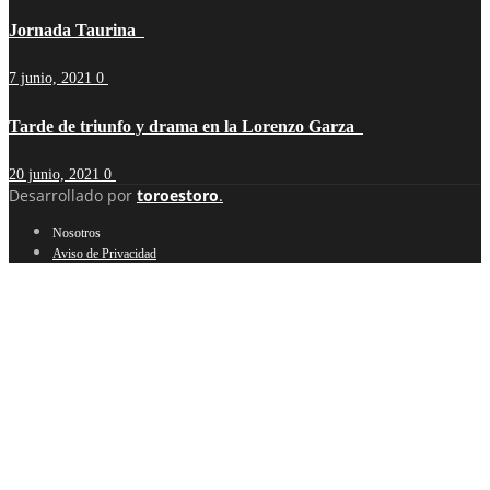
Jornada Taurina
7 junio, 2021
0
Tarde de triunfo y drama en la Lorenzo Garza
20 junio, 2021
0
Desarrollado por
toroestoro
.
Nosotros
Aviso de Privacidad