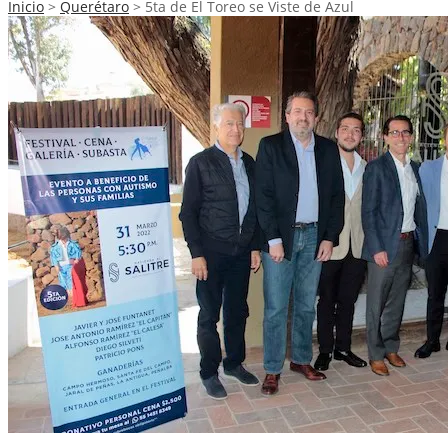
Inicio
>
Querétaro
>
5ta de El Toreo se Viste de Azul