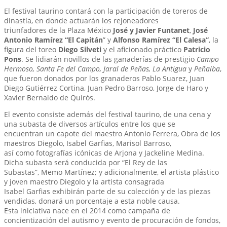
El festival taurino contará con la participación de toreros de
dinastía, en donde actuarán los rejoneadores
triunfadores de la Plaza México
José y Javier Funtanet
,
José
Antonio Ramírez “El Capitán
” y
Alfonso Ramírez “El Calesa”
, la
figura del toreo
Diego Silveti
y el aficionado práctico
Patricio
Pons
. Se lidiarán novillos de las ganaderías de prestigio
Campo
Hermoso, Santa Fe del Campo, Jaral de Peñas, La Antigua
y
Peñalba
,
que fueron donados por los granaderos Pablo Suarez, Juan
Diego Gutiérrez Cortina, Juan Pedro Barroso, Jorge de Haro y
Xavier Bernaldo de Quirós.
El evento consiste además del festival taurino, de una cena y
una subasta de diversos artículos entre los que se
encuentran un capote del maestro Antonio Ferrera, Obra de los
maestros Diegolo, Isabel Garfias, Marisol Barroso,
así como fotografías icónicas de Arjona y Jackeline Medina.
Dicha subasta será conducida por “El Rey de las
Subastas”, Memo Martínez; y adicionalmente, el artista plástico
y joven maestro Diegolo y la artista consagrada
Isabel Garfias exhibirán parte de su colección y de las piezas
vendidas, donará un porcentaje a esta noble causa.
Esta iniciativa nace en el 2014 como campaña de
concientización del autismo y evento de procuración de fondos,