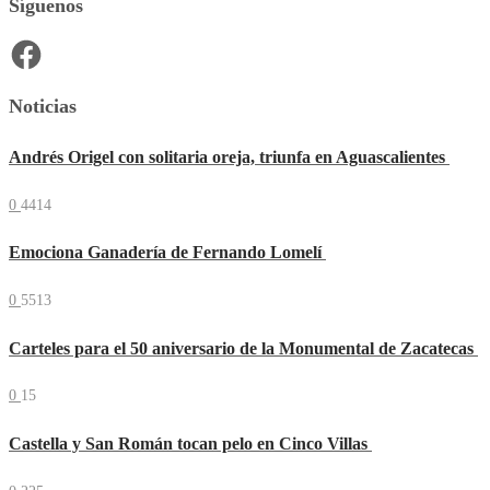
Síguenos
Facebook
Noticias
Andrés Origel con solitaria oreja, triunfa en Aguascalientes
0
4414
Emociona Ganadería de Fernando Lomelí
0
5513
Carteles para el 50 aniversario de la Monumental de Zacatecas
0
15
Castella y San Román tocan pelo en Cinco Villas