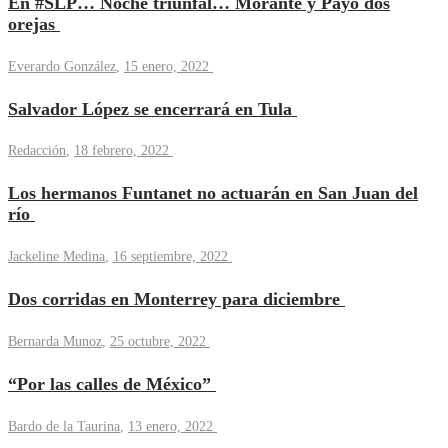
En #SLP… Noche triunfal… Morante y Payo dos
orejas
Everardo González
,
15 enero, 2022
Salvador López se encerrará en Tula
Redacción
,
18 febrero, 2022
Los hermanos Funtanet no actuarán en San Juan del
río
Jackeline Medina
,
16 septiembre, 2022
Dos corridas en Monterrey para diciembre
Bernarda Munoz
,
25 octubre, 2022
“Por las calles de México”
Bardo de la Taurina
,
13 enero, 2022