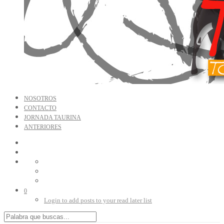
NOSOTROS
CONTACTO
JORNADA TAURINA
ANTERIORES
0
Login to add posts to your read later list